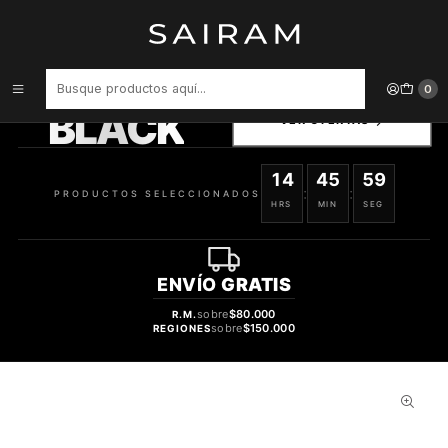
Inicio
Perfume
Perfumes de Mujer
PERFUME 212 VIP ROSE NY RODEO DAMA EDP 80 ML
PRODUCTOS
0
SELECCIONADOS
BLACK
VER OFERTAS
14
45
58
:
:
PRODUCTOS SELECCIONADOS
HRS
MIN
SEG
ENVÍO
GRATIS
sobre
$80.000
R.M.
sobre
$150.000
REGIONES
28%