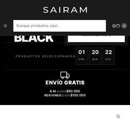
Inicio
Perfume
Perfumes de Mujer
PERFUME AJMAL WISAL MUJER EDP 50 ML
PRODUCTOS
0
SELECCIONADOS
BLACK
VER OFERTAS
01
20
22
:
:
PRODUCTOS SELECCIONADOS
HRS
MIN
SEG
ENVÍO
GRATIS
sobre
$80.000
R.M.
sobre
$150.000
REGIONES
47%