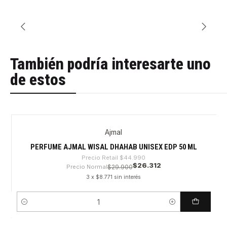
También podría interesarte uno
de estos
Ajmal
-41%
PERFUME AJMAL WISAL DHAHAB UNISEX EDP 50 ML
Precio Retail
$44.990
$26.312
Precio Normal
$29.900
3 x $8.771 sin interés
Cantidad