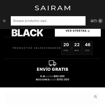
Inicio
Perfume
Perfumes de Hombre
PERFUME AZZARO VARON EDT 100 ML / DEO SITCK 75 ML
ESTUCHE
PRODUCTOS
0
SELECCIONADOS
BLACK
VER OFERTAS
20
22
45
:
:
PRODUCTOS SELECCIONADOS
HRS
MIN
SEG
ENVÍO
GRATIS
sobre
$80.000
R.M.
sobre
$150.000
REGIONES
45%