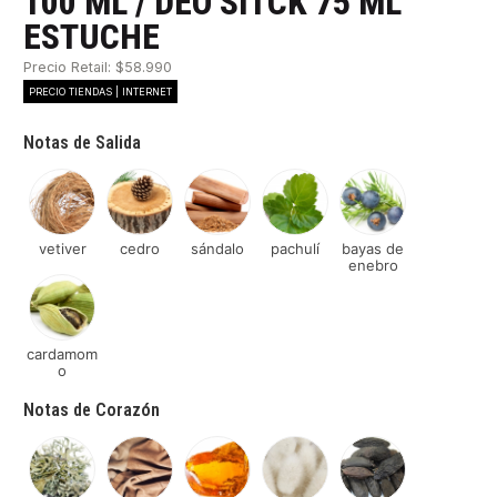
100 ML / DEO SITCK 75 ML
ESTUCHE
Precio Retail: $58.990
PRECIO TIENDAS | INTERNET
Notas de Salida
vetiver
cedro
sándalo
pachulí
bayas de
enebro
cardamom
o
Notas de Corazón