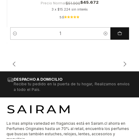
$45.672
Precio Normal
$51.900
3 x $15.224 sin interés
5.0
Cantidad
DESPACHO A DOMICILIO
Recibe tu pedido en la puerta de tu hogar, Realizamos envíos
a todo el País.
La mas amplia variedad en fragancias está en Sairam.cl ahorra en
Perfumes Originales hasta un 70% al retail, encuentra los perfumes
que buscas también estuches, relojes, lentes, accesorios y