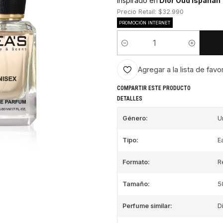
Inspirado en
Dior Oud Ispahan
Precio Retail: $32.990
PROMOCIÓN INTERNET
Cantidad
Agregar a la lista de favo
COMPARTIR ESTE PRODUCTO
DETALLES
Género:
U
Tipo:
E
Formato:
R
Tamaño:
5
Perfume similar:
D