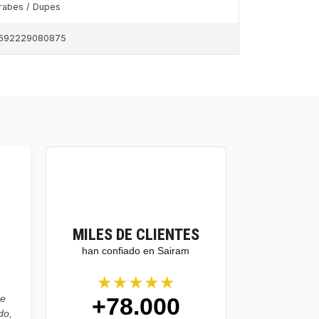
rabes / Dupes
692229080875
MILES DE CLIENTES
han confiado en Sairam
★★★★★
+78.000
he
do,