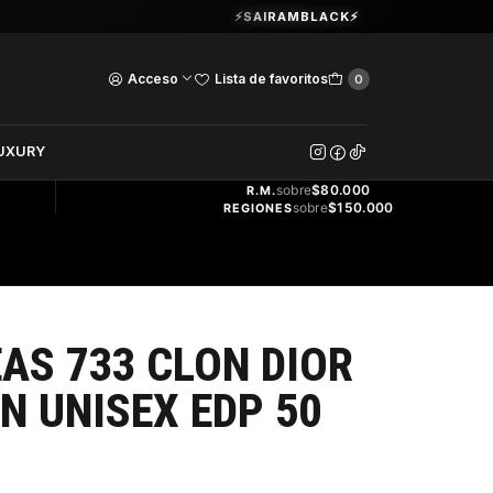
Guardia Vieja 202. Oficina 102.
⚡SAIRAMBLACK⚡
Ver Horarios
Acceso
Lista de favoritos
0
DOS
UXURY
ENVÍO
GRATIS
sobre
$80.000
R.M.
sobre
$150.000
REGIONES
AS 733 CLON DIOR
N UNISEX EDP 50