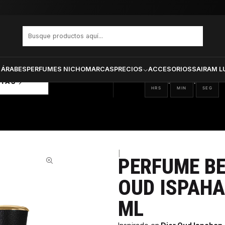
lon Dior Oud Ispahan Unisex Edp 50 ml
PRODUCTOS SELECCIONA
CTOS
ONADOS
 ÁRABES
PERFUMES NICHO
MARCAS
PRECIOS
ACCESORIOS
SAIRAM L
06
42
28
:
:
RTAS
HRS
MIN
SEG
|
PERFUME BE
44%
OUD ISPAHA
ML