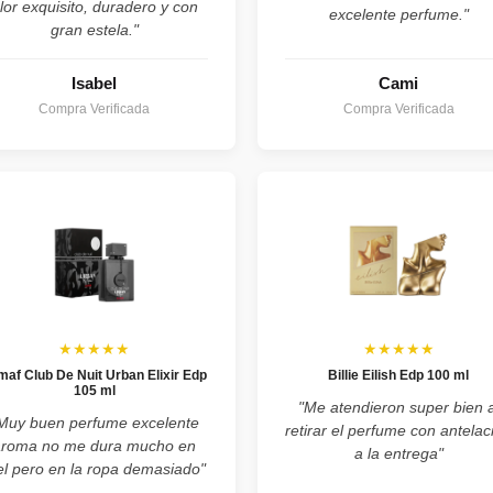
lor exquisito, duradero y con
excelente perfume."
gran estela."
Isabel
Cami
Compra Verificada
Compra Verificada
★★★★★
★★★★★
maf Club De Nuit Urban Elixir Edp
Billie Eilish Edp 100 ml
105 ml
"Me atendieron super bien a
Muy buen perfume excelente
retirar el perfume con antelac
aroma no me dura mucho en
a la entrega"
el pero en la ropa demasiado"