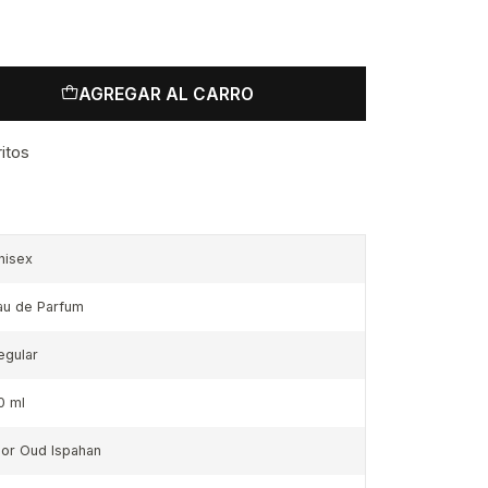
AGREGAR AL CARRO
ritos
nisex
au de Parfum
egular
0 ml
ior Oud Ispahan