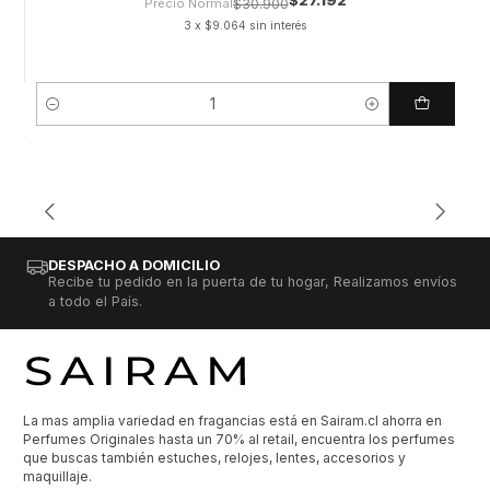
Precio Normal
$30.900
3 x $9.064 sin interés
Cantidad
DESPACHO A DOMICILIO
Recibe tu pedido en la puerta de tu hogar, Realizamos envíos
a todo el País.
La mas amplia variedad en fragancias está en Sairam.cl ahorra en
Perfumes Originales hasta un 70% al retail, encuentra los perfumes
que buscas también estuches, relojes, lentes, accesorios y
maquillaje.