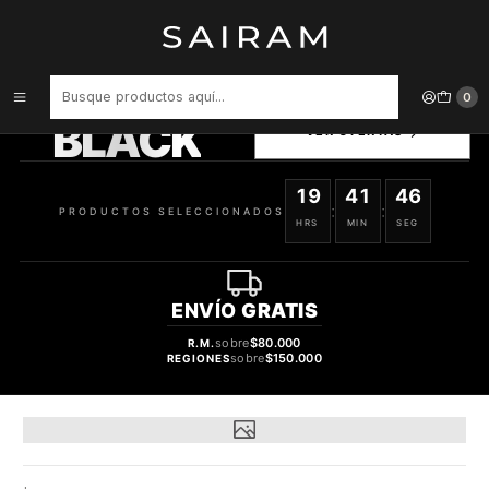
Inicio
Perfume
Perfumes de Mujer
PERFUME BEAS AMOURE CLON KENZO AMOUR MUJER EDP 100 ML
PRODUCTOS
0
SELECCIONADOS
BLACK
VER OFERTAS
19
41
45
:
:
PRODUCTOS SELECCIONADOS
HRS
MIN
SEG
ENVÍO
GRATIS
sobre
$80.000
R.M.
sobre
$150.000
REGIONES
28%