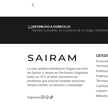
DESPACHO A DOMICILIO
Recibe tu pedido en la puerta de tu hogar, Realizam
CATEGO
Sucursa
Termino
La mas amplia variedad en fragancias está
Política
en Sairam.cl ahorra en Perfumes Originales
Polític
hasta un 70% al retail, encuentra los
perfumes que buscas también estuches,
Término
relojes, lentes, accesorios y maquillaje.
Califíca
Listado 
Métodos
Síguenos