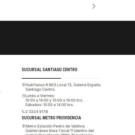
PAGOS SE
Tu compra 
SUCURSAL SANTIAGO CENTRO
Huérfanos # 863 Local 13, Galería España.
Santiago Centro.
.
Lunes a Viernes:
10:00 a 14:00 y 15:00 a 19:00 hrs.
Sábados: 10:00 a 14:00 hrs.
2 3224 9178
SUCURSAL METRO PROVIDENCIA
Metro Estación Pedro de Valdivia
Subterráneo línea 1 local 11 (dentro del