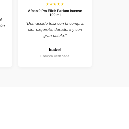
★★★★★
Afnan 9 Pm Elixir Parfum Intense
100 ml
l
"Demasiado feliz con la compra,
ión
olor exquisito, duradero y con
gran estela."
Isabel
Compra Verificada