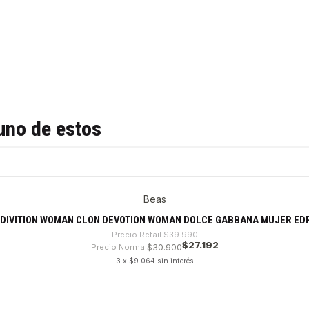
uno de estos
Beas
DIVITION WOMAN CLON DEVOTION WOMAN DOLCE GABBANA MUJER EDP
Precio Retail
$39.990
$27.192
Precio Normal
$30.900
3 x $9.064 sin interés