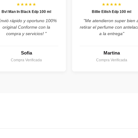
★★★★★
★★★★★
Bvl Man In Black Edp 100 ml
Billie Eilish Edp 100 ml
Envió rápido y oportuno 100%
"Me atendieron super bien a
original Conforme con la
retirar el perfume con antelac
compra y servicios! "
a la entrega"
Sofia
Martina
Compra Verificada
Compra Verificada