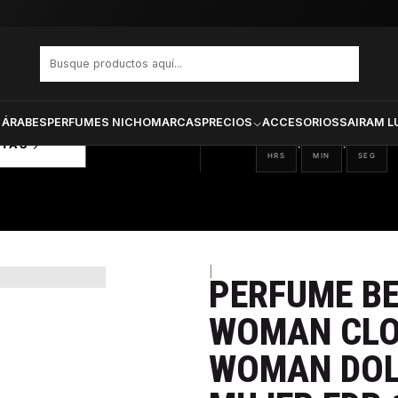
DIVITION WOMAN CLON DEVOTION WOMAN DOLCE GABBANA MUJER EDP 
PRODUCTOS SELECCIONA
CTOS
ONADOS
 ÁRABES
PERFUMES NICHO
MARCAS
PRECIOS
ACCESORIOS
SAIRAM L
03
00
15
:
:
RTAS
HRS
MIN
SEG
|
PERFUME BE
31%
WOMAN CLO
WOMAN DOL