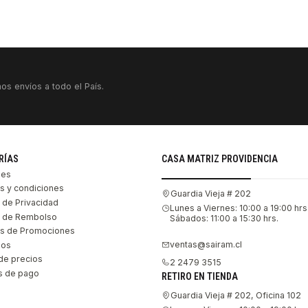
os envíos a todo el País.
RÍAS
CASA MATRIZ PROVIDENCIA
les
s y condiciones
Guardia Vieja # 202
s de Privacidad
Lunes a Viernes: 10:00 a 19:00 hrs
as de Rembolso
Sábados: 11:00 a 15:30 hrs.
s de Promociones
ventas@sairam.cl
nos
de precios
2 2479 3515
 de pago
RETIRO EN TIENDA
Guardia Vieja # 202, Oficina 102