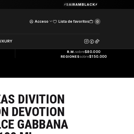
Guardia Vieja 202. Oficina 102.
⚡SAIRAMBLACK⚡
Ver Horarios
100 ML
Acceso
Lista de favoritos
0
DOS
UXURY
ENVÍO
GRATIS
sobre
$80.000
R.M.
sobre
$150.000
REGIONES
AS DIVITION
N DEVOTION
CE GABBANA