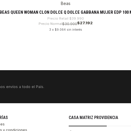
Beas
BEAS QUEEN WOMAN CLON DOLCE Q DOLCE GABBANA MUJER EDP 100 
Precio Retail
$39.990
$27.192
Precio Normal
$30.900
3 x $9.064 sin interés
os envíos a todo el País.
RÍAS
CASA MATRIZ PROVIDENCIA
les
s y condiciones