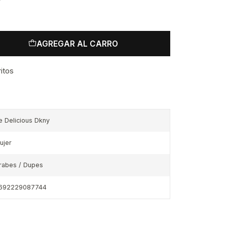
y
AGREGAR AL CARRO
ritos
e Delicious Dkny
ujer
rabes / Dupes
692229087744