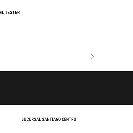
-31%
ML TESTER
Cantidad
PAGOS SE
Tu compra 
SUCURSAL SANTIAGO CENTRO