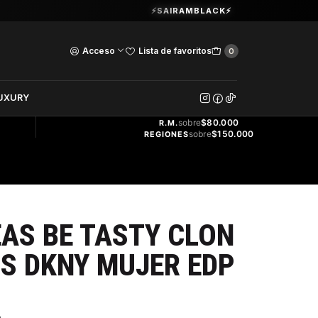
Guardia Vieja 202. Oficina 102.
⚡SAIRAMBLACK⚡
Ver Horarios
Acceso
Lista de favoritos
0
DOS
UXURY
ENVÍO
GRATIS
sobre
$80.000
R.M.
sobre
$150.000
REGIONES
AS BE TASTY CLON
US DKNY MUJER EDP