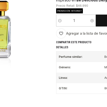
Inspirado en
Be Delicious Dkn
Precio Retail: $46.990
PROMOCIÓN INTERNET
Cantidad
Agregar a la lista de favo
COMPARTIR ESTE PRODUCTO
DETALLES
Perfume similar:
B
Género:
M
Linea:
A
GTIN:
8