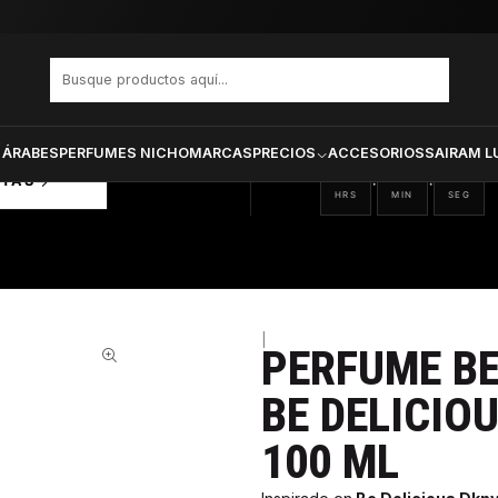
E TASTY CLON BE DELICIOUS DKNY MUJER EDP 100 ML
PRODUCTOS SELECCIONA
CTOS
ONADOS
 ÁRABES
PERFUMES NICHO
MARCAS
PRECIOS
ACCESORIOS
SAIRAM L
13
35
36
:
:
RTAS
HRS
MIN
SEG
|
PERFUME BE
33%
BE DELICIO
100 ML