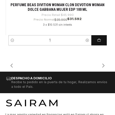
PERFUME BEAS DIVITION WOMAN CLON DEVOTION WOMAN
DOLCE GABBANA MUJER EDP 100 ML
Precio Retail
$45.990
$31.592
Precio Normal
$35.900
3 x $10.531 sin interés
Cantidad
DESPACHO A DOMICILIO
Recibe tu pedido en la puerta de tu hogar, Realizamos envíos
a todo el País.
La mas amplia variedad en fragancias está en Sairam.cl ahorra en