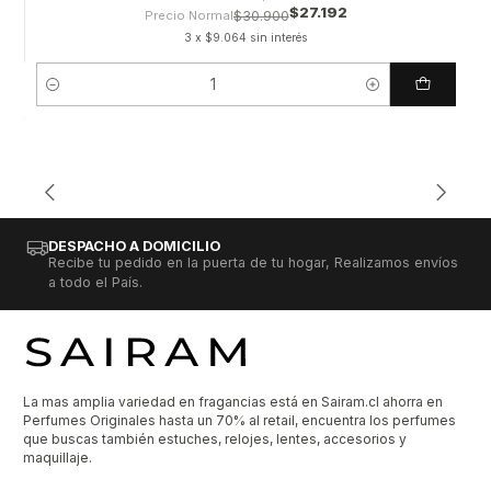
$27.192
Precio Normal
$30.900
3 x $9.064 sin interés
Cantidad
DESPACHO A DOMICILIO
Recibe tu pedido en la puerta de tu hogar, Realizamos envíos
a todo el País.
La mas amplia variedad en fragancias está en Sairam.cl ahorra en
Perfumes Originales hasta un 70% al retail, encuentra los perfumes
que buscas también estuches, relojes, lentes, accesorios y
maquillaje.