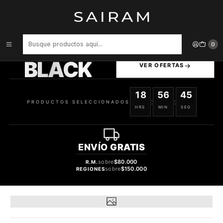
Inicio
Perfume
Perfumes de Hombre
PERFUME BEAS VIRGINIA HOMME CLON VERSACE POUR HOMME
HOMBRE EDP 100 ML
PRODUCTOS
0
SELECCIONADOS
BLACK
VER OFERTAS
18
56
44
:
:
PRODUCTOS SELECCIONADOS
HRS
MIN
SEG
ENVÍO
GRATIS
sobre
$80.000
R.M.
sobre
$150.000
REGIONES
31%