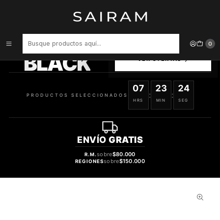
Inicio
Perfume
Perfumes de Mujer
Perfume Coach Floral Blush Dama Edp 90 ml
PRODUCTOS
0
SELECCIONADOS
BLACK
VER OFERTAS
07
23
23
:
:
PRODUCTOS SELECCIONADOS
HRS
MIN
SEG
ENVÍO
GRATIS
sobre
$80.000
R.M.
sobre
$150.000
REGIONES
30%