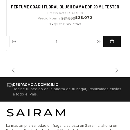
PERFUME COACH FLORAL BLUSH DAMA EDP 90 ML TESTER
Precio Retail
$41.990
$28.072
Precio Normal
$31.900
3 x $9.358 sin interés
Cantidad
DESPACHO A DOMICILIO
Recibe tu pedido en la puerta de tu hogar, Realizamos envíos
a todo el País.
La mas amplia variedad en fragancias está en Sairam.cl ahorra en