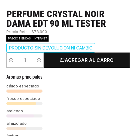
|
PERFUME CRYSTAL NOIR
DAMA EDT 90 ML TESTER
Precio Retail: $73.990
PRECIO TIENDAS | INTERNET
PRODUCTO SIN DEVOLUCION NI CAMBIO
AGREGAR AL CARRO
Cantidad
Aromas principales
cálido especiado
fresco especiado
atalcado
almizclado
ámbar