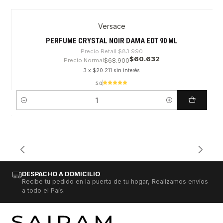
Versace
-27%
PERFUME CRYSTAL NOIR DAMA EDT 90 ML
Precio Retail
$83.990
$60.632
Precio Normal
$68.900
3 x $20.211 sin interés
5.0
Cantidad
DESPACHO A DOMICILIO
Recibe tu pedido en la puerta de tu hogar, Realizamos envíos
a todo el País.