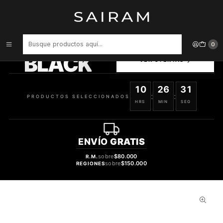
Inicio
Perfume
tester
PERFUME CRYSTAL NOIR DAMA EDT 90 ML TESTER
PRODUCTOS
0
SELECCIONADOS
BLACK
VER OFERTAS
10
26
30
:
:
PRODUCTOS SELECCIONADOS
HRS
MIN
SEG
ENVÍO
GRATIS
sobre
$80.000
R.M.
sobre
$150.000
REGIONES
28%