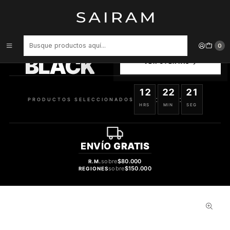
Inicio
Perfume
Perfumes de Mujer
Perfume Crystal Noir Dama Edt 90 ml
PRODUCTOS
0
SELECCIONADOS
BLACK
VER OFERTAS
12
22
20
:
:
PRODUCTOS SELECCIONADOS
HRS
MIN
SEG
ENVÍO
GRATIS
sobre
$80.000
R.M.
sobre
$150.000
REGIONES
28%