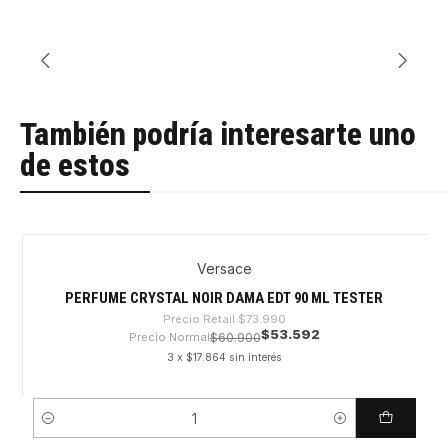
También podría interesarte uno
de estos
Versace
-27%
PERFUME CRYSTAL NOIR DAMA EDT 90 ML TESTER
Precio Retail
$73.990
$53.592
Precio Normal
$60.900
3 x $17.864 sin interés
Cantidad