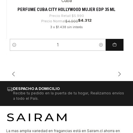
Cuba
-28%
PERFUME CUBA CITY HOLLYWOOD MUJER EDP 35 ML
Precio Retail
$5.990
$4.312
Precio Normal
$4.900
3 x $1.438 sin interés
Cantidad
DESPACHO A DOMICILIO
Recibe tu pedido en la puerta de tu hogar, Realizamos envíos
a todo el País.
La mas amplia variedad en fragancias está en Sairam.cl ahorra en