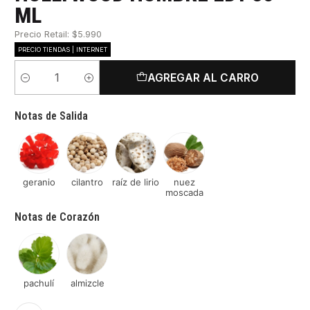
ML
Precio Retail: $5.990
PRECIO TIENDAS | INTERNET
AGREGAR AL CARRO
Cantidad
Notas de Salida
geranio
cilantro
raíz de lirio
nuez
moscada
Notas de Corazón
pachulí
almizcle