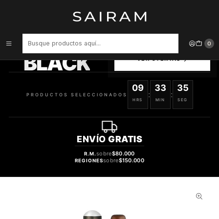
Inicio
Perfume
Perfumes de Hombre
PERFUME CUBA CITY HOLLYWOOD HOMBRE EDT 35 ML
PRODUCTOS
0
SELECCIONADOS
BLACK
VER OFERTAS
09
33
35
:
:
PRODUCTOS SELECCIONADOS
HRS
MIN
SEG
ENVÍO
GRATIS
sobre
$80.000
R.M.
sobre
$150.000
REGIONES
28%