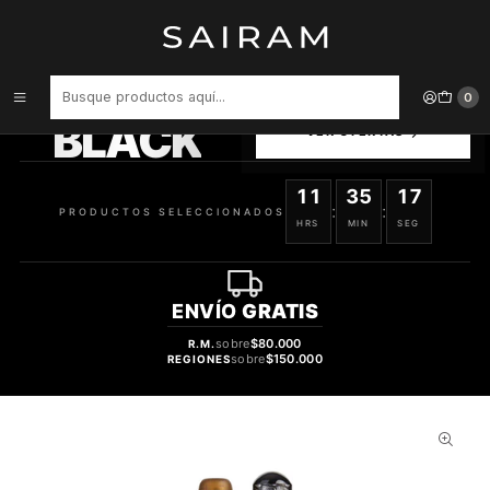
Inicio
Perfume
Perfumes de Hombre
PERFUME CUBA PRESTIGE BLACK VARON EDT 35 ML
PRODUCTOS
0
SELECCIONADOS
BLACK
VER OFERTAS
11
35
16
:
:
PRODUCTOS SELECCIONADOS
HRS
MIN
SEG
ENVÍO
GRATIS
sobre
$80.000
R.M.
sobre
$150.000
REGIONES
28%