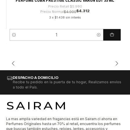
PERFUME CUBA PRESTIGE CLASSIC VARON EDT 35 ML
Precio Retail
$5.990
$4.312
Precio Normal
$4.900
3 x $1.438 sin interés
Cantidad
DESPACHO A DOMICILIO
Recibe tu pedido en la puerta de tu hogar, Realizamos envíos
a todo el País.
La mas amplia variedad en fragancias está en Sairam.cl ahorra en
Perfumes Originales hasta un 70% al retail, encuentra los perfumes
que buscas también estuches, relojes, lentes, accesorios y