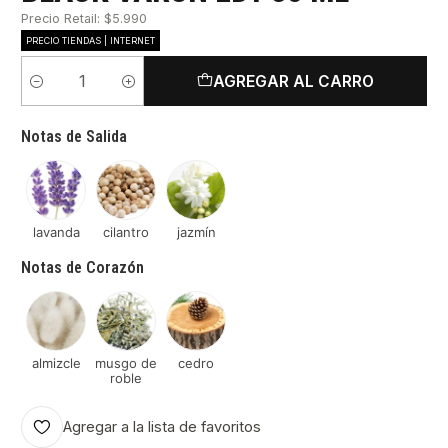
Precio Retail: $5.990
PRECIO TIENDAS | INTERNET
AGREGAR AL CARRO
Cantidad
Notas de Salida
lavanda
cilantro
jazmín
Notas de Corazón
almizcle
musgo de
cedro
roble
Agregar a la lista de favoritos