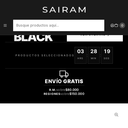
Inicio
Perfume
Perfumes de Hombre
Perfume Curve Varon Edt 125 ml
PRODUCTOS
0
SELECCIONADOS
BLACK
VER OFERTAS
03
28
18
:
:
PRODUCTOS SELECCIONADOS
HRS
MIN
SEG
ENVÍO
GRATIS
sobre
$80.000
R.M.
sobre
$150.000
REGIONES
35%