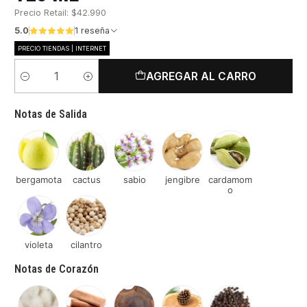
Precio Retail: $42.990
5.0
1 reseña
PRECIO TIENDAS | INTERNET
AGREGAR AL CARRO
Cantidad
Notas de Salida
bergamota
cactus
sabio
jengibre
cardamom
o
violeta
cilantro
Notas de Corazón