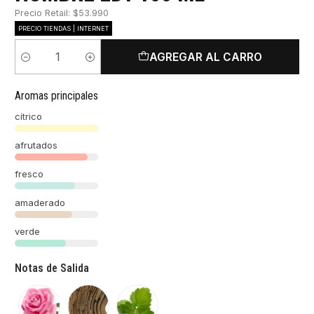
Precio Retail: $53.990
PRECIO TIENDAS | INTERNET
AGREGAR AL CARRO
Cantidad
Aromas principales
cítrico
afrutados
fresco
amaderado
verde
Notas de Salida