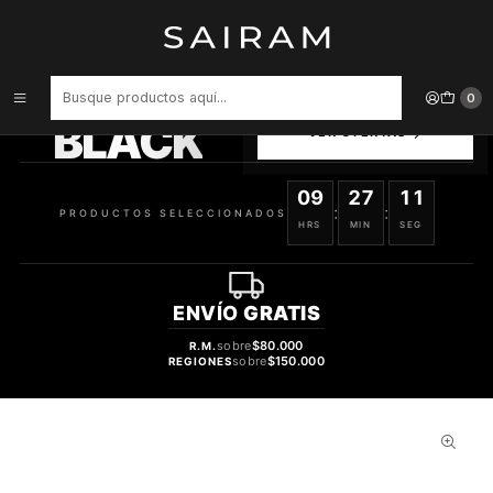
Inicio
Perfume
Perfumes de Hombre
Perfume Desire Red Hombre Edt 100 ml
PRODUCTOS
0
SELECCIONADOS
BLACK
VER OFERTAS
09
27
10
:
:
PRODUCTOS SELECCIONADOS
HRS
MIN
SEG
ENVÍO
GRATIS
sobre
$80.000
R.M.
sobre
$150.000
REGIONES
59%