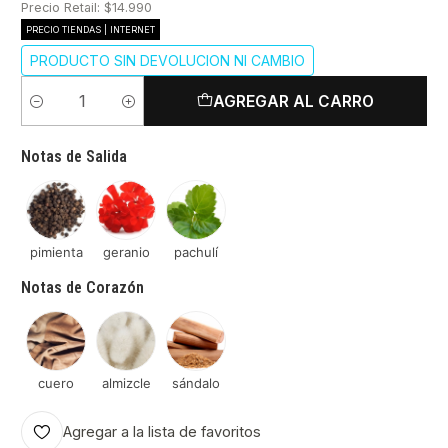
Precio Retail: $14.990
PRECIO TIENDAS | INTERNET
PRODUCTO SIN DEVOLUCION NI CAMBIO
AGREGAR AL CARRO
Cantidad
Notas de Salida
pimienta
geranio
pachulí
Notas de Corazón
cuero
almizcle
sándalo
Agregar a la lista de favoritos