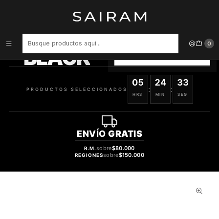
Inicio
Perfume
tester
Perfume Diavolo Hombre Edt 80 ml Tester
PRODUCTOS
SELECCIONADOS
0
BLACK
VER OFERTAS
05
24
33
:
:
PRODUCTOS SELECCIONADOS
HRS
MIN
SEG
ENVÍO
GRATIS
sobre
$80.000
R.M.
sobre
$150.000
REGIONES
42%