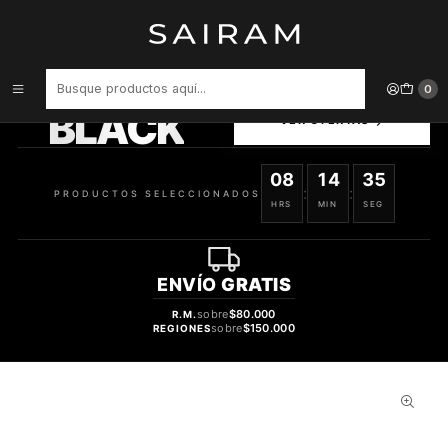
Inicio
Perfume
Perfumes de Mujer
PERFUME DKNY NECTAR LOVE DAMA EDP 30 ML
PRODUCTOS
0
SELECCIONADOS
BLACK
VER OFERTAS
08
14
34
:
:
PRODUCTOS SELECCIONADOS
HRS
MIN
SEG
ENVÍO
GRATIS
sobre
$80.000
R.M.
sobre
$150.000
REGIONES
30%