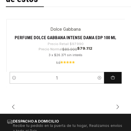
Dolce Gabbana
-19%
PERFUME DOLCE GABBANA INTENSE DAMA EDP 100 ML
Precio Retail
$97.990
$79.112
Precio Normal
$89.900
3 x $26.371 sin interés
5.0
Cantidad
DESPACHO A DOMICILIO
Recibe tu pedido en la puerta de tu hogar, Realizamos envíos
a todo el País.