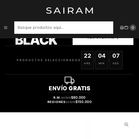
Inicio
Perfume
Perfumes de Mujer
Perfume Dolce Gabbana Femme Dama Edt 100 ml
PRODUCTOS
0
SELECCIONADOS
BLACK
VER OFERTAS
22
04
06
:
:
PRODUCTOS SELECCIONADOS
HRS
MIN
SEG
ENVÍO
GRATIS
sobre
$80.000
R.M.
sobre
$150.000
REGIONES
30%