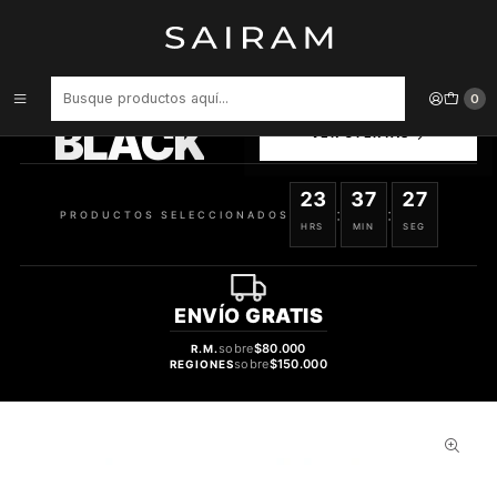
Inicio
Perfume
Perfumes de Mujer
PERFUME Q DOLCE GABBANA MUJER EDP 100 ML TESTER
PRODUCTOS
0
SELECCIONADOS
BLACK
VER OFERTAS
23
37
26
:
:
PRODUCTOS SELECCIONADOS
HRS
MIN
SEG
ENVÍO
GRATIS
sobre
$80.000
R.M.
sobre
$150.000
REGIONES
27%