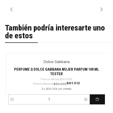
También podría interesarte uno
de estos
Dolce Gabbana
-26%
PERFUME Q DOLCE GABBANA MUJER PARFUM 100 ML
TESTER
Precio Retail
$83.990
$61.512
Precio Normal
$69.900
3 x $20.504 sin interés
Cantidad