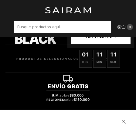
Inicio
Perfume
Perfumes Unisex
PERFUME EMIR VOUX ZINGY UNISEX EDP 100 ML
PRODUCTOS
0
SELECCIONADOS
BLACK
VER OFERTAS
01
11
11
:
:
PRODUCTOS SELECCIONADOS
HRS
MIN
SEG
ENVÍO
GRATIS
sobre
$80.000
R.M.
sobre
$150.000
REGIONES
29%