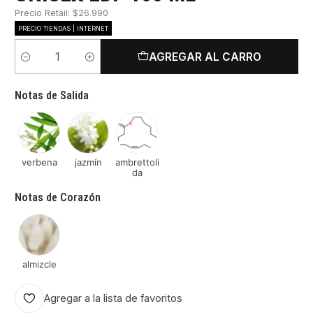
Precio Retail: $26.990
PRECIO TIENDAS | INTERNET
AGREGAR AL CARRO
Cantidad
Notas de Salida
verbena
jazmín
ambrettoli
da
Notas de Corazón
almizcle
Agregar a la lista de favoritos