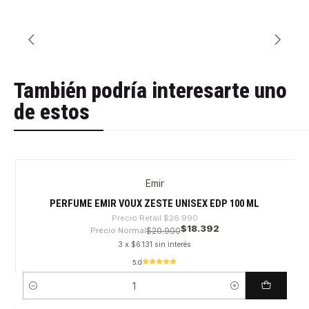
También podría interesarte uno
de estos
Emir
-31%
PERFUME EMIR VOUX ZESTE UNISEX EDP 100 ML
Precio Retail
$26.990
$18.392
Precio Normal
$20.900
3 x $6.131 sin interés
5.0
Cantidad