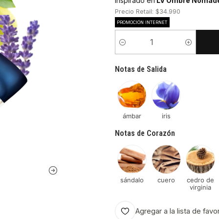
Inspirado en
LV Ombre Nomad
Precio Retail: $34.990
PROMOCIÓN INTERNET
Cantidad
Notas de Salida
ámbar
iris
Notas de Corazón
sándalo
cuero
cedro de
virginia
Agregar a la lista de favo