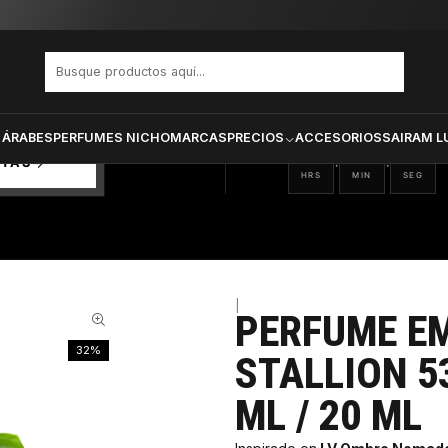
O 9 BY STALLION 53 UNISEX EDP 100 ML / 20 ML
PRODUCTOS SELECCIONA
CTOS
ONADOS
 ÁRABES
PERFUMES NICHO
MARCAS
PRECIOS
ACCESORIOS
SAIRAM L
06
28
20
:
:
RTAS
HRS
MIN
SEG
|
PERFUME EM
32%
STALLION 5
ML / 20 ML