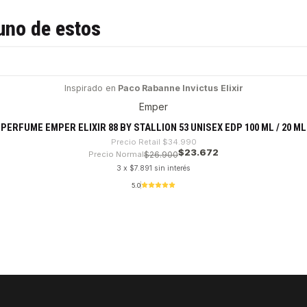
uno de estos
Inspirado en
Paco Rabanne Invictus Elixir
Emper
PERFUME EMPER ELIXIR 88 BY STALLION 53 UNISEX EDP 100 ML / 20 ML
Precio Retail
$34.990
$23.672
Precio Normal
$26.900
3 x $7.891 sin interés
5.0
VER DETALLES