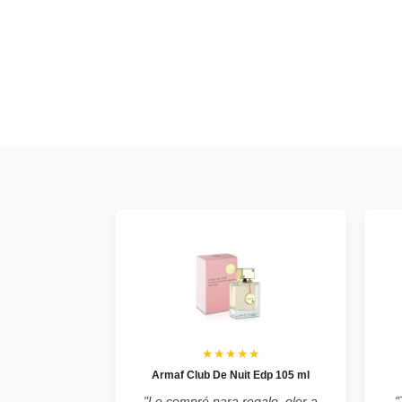
★★★★★
Armaf Club De Nuit Edp 105 ml
"Lo compré para regalo, olor a
"