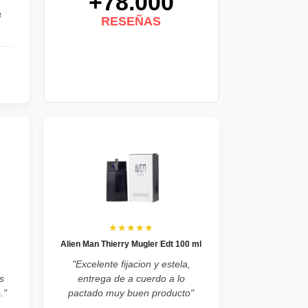
+78.000
a
RESEÑAS
★★★★★
Alien Man Thierry Mugler Edt 100 ml
"Excelente fijacion y estela,
s
entrega de a cuerdo a lo
."
pactado muy buen producto"