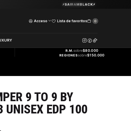
Guardia Vieja 202. Oficina 102.
⚡SAIRAMBLACK⚡
Ver Horarios
Acceso
Lista de favoritos
0
DOS
UXURY
ENVÍO
GRATIS
sobre
$80.000
R.M.
sobre
$150.000
REGIONES
PER 9 TO 9 BY
3 UNISEX EDP 100