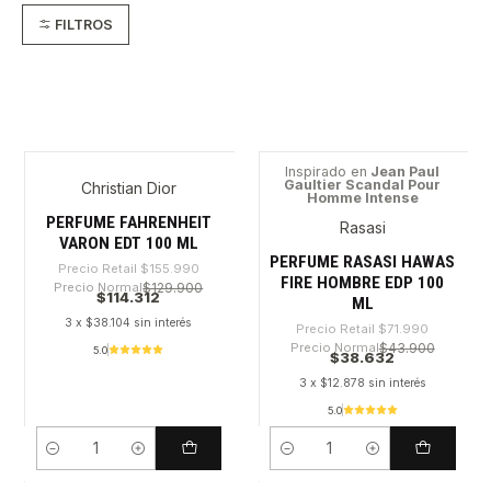
FILTROS
Inspirado en
Jean Paul
Gaultier Scandal Pour
Christian Dior
-26%
-46%
Homme Intense
PERFUME FAHRENHEIT
Rasasi
VARON EDT 100 ML
PERFUME RASASI HAWAS
Precio Retail
$155.990
FIRE HOMBRE EDP 100
Precio Normal
$129.900
$114.312
ML
3 x $38.104 sin interés
Precio Retail
$71.990
Precio Normal
$43.900
5.0
$38.632
3 x $12.878 sin interés
5.0
Cantidad
Cantidad