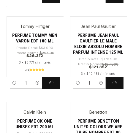
Cantidad
Cantidad
Tommy Hilfiger
Jean Paul Gaultier
-51%
-29%
PERFUME TOMMY MEN
PERFUME JEAN PAUL
VARON EDT 100 ML
GAULTIER LE MALE
ELIXIR ABSOLU HOMBRE
Precio Retail
$53.990
PARFUM INTENSE 125 ML
Precio Normal
$29.900
$26.312
Precio Retail
$170.990
3 x $8.771 sin interés
Precio Normal
$137.900
$121.352
4.9
3 x $40.451 sin interés
Cantidad
Cantidad
Calvin Klein
Benetton
-56%
-32%
PERFUME CK ONE
PERFUME BENETTON
UNISEX EDT 200 ML
UNITED COLORS WE ARE
TRIBE HOMBRE EDT 90