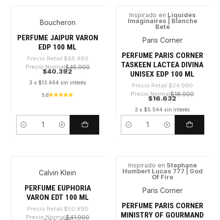
Inspirado en
Liquides
Imaginaires | Blanche
Boucheron
-38%
-52%
Bete
PERFUME JAIPUR VARON
Paris Corner
EDP 100 ML
PERFUME PARIS CORNER
Precio Retail
$65.990
TASKEEN LACTEA DIVINA
Precio Normal
$45.900
$40.392
UNISEX EDP 100 ML
3 x $13.464 sin interés
Precio Retail
$34.990
Precio Normal
$18.900
5.0
$16.632
3 x $5.544 sin interés
Cantidad
Cantidad
Inspirado en
Stephane
Humbert Lucas 777 | God
Calvin Klein
-27%
-46%
Of Fire
PERFUME EUPHORIA
Paris Corner
VARON EDT 100 ML
PERFUME PARIS CORNER
Precio Retail
$50.990
MINISTRY OF GOURMAND
Precio Normal
$41.900