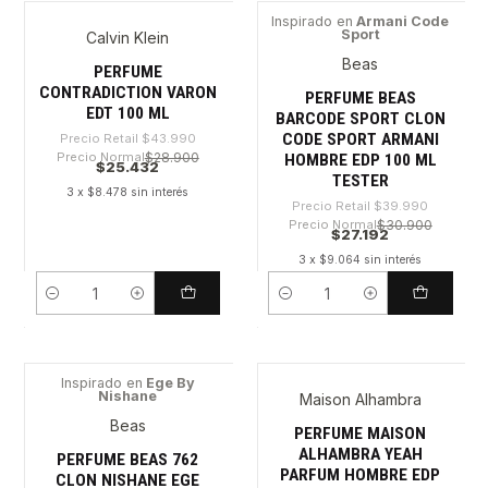
Inspirado en
Armani Code
Sport
Calvin Klein
-42%
-32%
Beas
PERFUME
CONTRADICTION VARON
PERFUME BEAS
EDT 100 ML
BARCODE SPORT CLON
CODE SPORT ARMANI
Precio Retail
$43.990
Precio Normal
$28.900
HOMBRE EDP 100 ML
$25.432
TESTER
3 x $8.478 sin interés
Precio Retail
$39.990
Precio Normal
$30.900
$27.192
3 x $9.064 sin interés
Cantidad
Cantidad
Inspirado en
Ege By
Nishane
Maison Alhambra
-44%
-28%
Beas
PERFUME MAISON
ALHAMBRA YEAH
PERFUME BEAS 762
PARFUM HOMBRE EDP
CLON NISHANE EGE