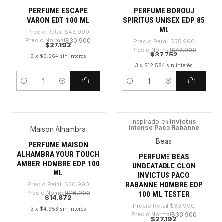
PERFUME ESCAPE
PERFUME BOROUJ
VARON EDT 100 ML
SPIRITUS UNISEX EDP 85
ML
Precio Retail
$43.990
Precio Normal
$30.900
Precio Retail
$55.990
$27.192
Precio Normal
$42.900
$37.752
3 x $9.064 sin interés
3 x $12.584 sin interés
Cantidad
Cantidad
Inspirado en
Invictus
Intense Paco Rabanne
Maison Alhambra
-52%
-32%
Beas
PERFUME MAISON
ALHAMBRA YOUR TOUCH
PERFUME BEAS
AMBER HOMBRE EDP 100
UNBEATABLE CLON
ML
INVICTUS PACO
RABANNE HOMBRE EDP
Precio Retail
$30.990
Precio Normal
$16.900
100 ML TESTER
$14.872
Precio Retail
$39.990
3 x $4.958 sin interés
Precio Normal
$30.900
$27.192