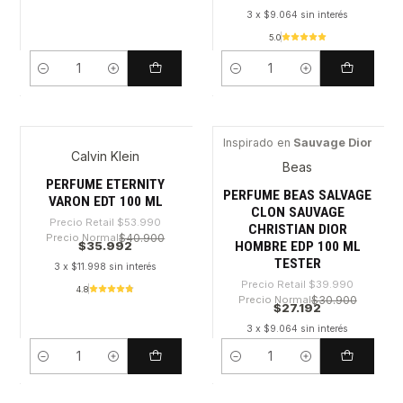
3 x $9.064 sin interés
5.0
Cantidad
Cantidad
Inspirado en
Sauvage Dior
Calvin Klein
-33%
-32%
Beas
PERFUME ETERNITY
PERFUME BEAS SALVAGE
VARON EDT 100 ML
CLON SAUVAGE
Precio Retail
$53.990
CHRISTIAN DIOR
Precio Normal
$40.900
$35.992
HOMBRE EDP 100 ML
TESTER
3 x $11.998 sin interés
Precio Retail
$39.990
4.8
Precio Normal
$30.900
$27.192
3 x $9.064 sin interés
Cantidad
Cantidad