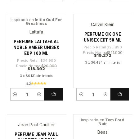
Inspirado en
Initio Oud For
Greatness
Calvin Klein
-47%
-25%
Lattafa
PERFUME CK ONE
UNISEX EDT 50 ML
PERFUME LATTAFA AL
NOBLE AMEER UNISEX
Precio Retail
$25.990
Precio Normal
$21.900
EDP 100 ML
$19.272
Precio Retail
$34.990
3 x $6.424 sin interés
Precio Normal
$20.900
$18.392
3 x $6.131 sin interés
5.0
Cantidad
Cantidad
Inspirado en
Tom Ford
Noir
Jean Paul Gaultier
-31%
-42%
Beas
PERFUME JEAN PAUL