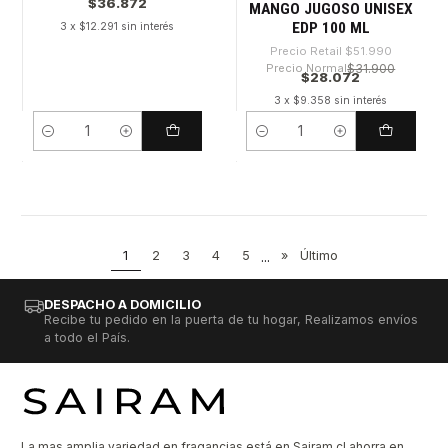
$36.872
MANGO JUGOSO UNISEX
EDP 100 ML
3 x $12.291 sin interés
Precio Retail
$51.990
Precio Normal
$31.900
$28.072
3 x $9.358 sin interés
Cantidad
Cantidad
1
2
3
4
5
...
»
Último
DESPACHO A DOMICILIO
Recibe tu pedido en la puerta de tu hogar, Realizamos envíos
a todo el País.
La mas amplia variedad en fragancias está en Sairam.cl ahorra en