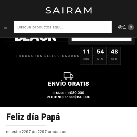
Inicio
Feliz día Papá
PRODUCTOS
SELECCIONADOS
0
BLACK
VER OFERTAS
11
54
48
:
:
PRODUCTOS SELECCIONADOS
HRS
MIN
SEG
ENVÍO
GRATIS
sobre
$80.000
R.M.
sobre
$150.000
REGIONES
Feliz día Papá
muestra 2297 de 2297 productos