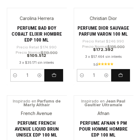
Carolina Herrera
Christian Dior
-39%
-30%
PERFUME BAD BOY
PERFUME DIOR SAUVAGE
COBALT ELIXIR HOMBRE
PARFUM VARON 100 ML
EDP 100 ML
Precio Retail
$246.990
Precio Normal
$195.900
Precio Retail
$174.990
$172.392
Precio Normal
$119.900
$105.512
3 x $57.464 sin interés
3 x $35.171 sin interés
5.0
Cantidad
Cantidad
Inspirado en
Parfums de
Inspirado en
Jean Paul
Marly Althair
Gaultier Ultramale
-54%
-41%
French Avenue
Afnan
PERFUME FRENCH
PERFUME AFNAN 9 PM
AVENUE LIQUID BRUN
POUR HOMME HOMBRE
UNISEX EDP 100 ML
EDP 100 ML