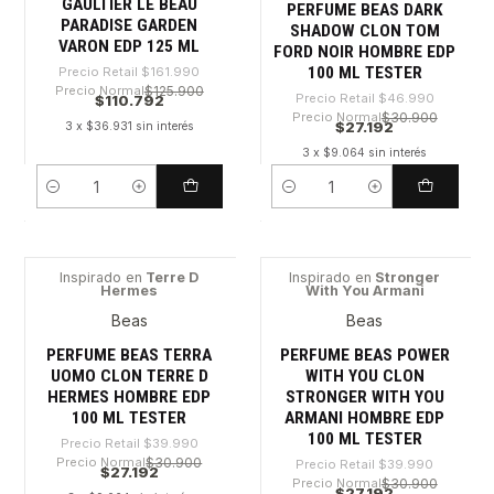
GAULTIER LE BEAU
PERFUME BEAS DARK
PARADISE GARDEN
SHADOW CLON TOM
VARON EDP 125 ML
FORD NOIR HOMBRE EDP
100 ML TESTER
Precio Retail
$161.990
Precio Normal
$125.900
Precio Retail
$46.990
$110.792
Precio Normal
$30.900
$27.192
3 x $36.931 sin interés
3 x $9.064 sin interés
Cantidad
Cantidad
Inspirado en
Terre D
Inspirado en
Stronger
Hermes
With You Armani
-32%
-32%
Beas
Beas
PERFUME BEAS TERRA
PERFUME BEAS POWER
UOMO CLON TERRE D
WITH YOU CLON
HERMES HOMBRE EDP
STRONGER WITH YOU
100 ML TESTER
ARMANI HOMBRE EDP
100 ML TESTER
Precio Retail
$39.990
Precio Normal
$30.900
Precio Retail
$39.990
$27.192
Precio Normal
$30.900
$27.192