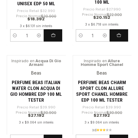
100 ML
UNISEX EDP 50 ML
Precio Retail
$27.990
Precio Retail
$32.990
Precio Normal
$22.900
Precio Normal
$20.900
$20.152
$18.392
3 x $6.718 sin interés
3 x $6.131 sin interés
Cantidad
Cantidad
Inspirado en
Acqua Di Gio
Inspirado en
Allure
Armani
Homme Sport Chanel
-32%
-32%
Beas
Beas
PERFUME BEAS ITALIAN
PERFUME BEAS CHARM
WATER CLON ACQUA DI
SPORT CLON ALLURE
GIO HOMBRE EDP 100 ML
SPORT CHANEL HOMBRE
TESTER
EDP 100 ML TESTER
Precio Retail
$39.990
Precio Retail
$39.990
Precio Normal
$30.900
Precio Normal
$30.900
$27.192
$27.192
3 x $9.064 sin interés
3 x $9.064 sin interés
3.0