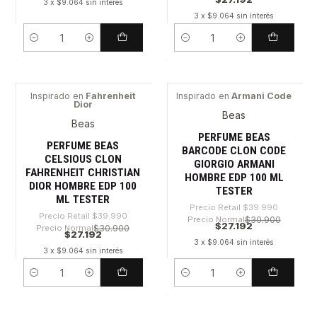
3 x $9.064 sin interés
3 x $9.064 sin interés
Cantidad
Cantidad
Inspirado en
Fahrenheit
Inspirado en
Armani Code
Dior
-32%
-32%
Beas
Beas
PERFUME BEAS
PERFUME BEAS
BARCODE CLON CODE
CELSIOUS CLON
GIORGIO ARMANI
FAHRENHEIT CHRISTIAN
HOMBRE EDP 100 ML
DIOR HOMBRE EDP 100
TESTER
ML TESTER
Precio Retail
$39.990
Precio Retail
$39.990
Precio Normal
$30.900
$27.192
Precio Normal
$30.900
$27.192
3 x $9.064 sin interés
3 x $9.064 sin interés
Cantidad
Cantidad