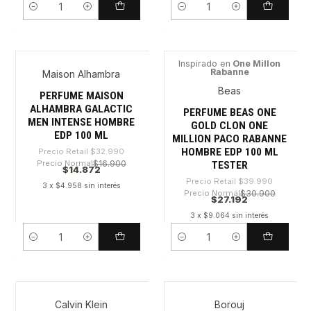
Cantidad
Cantidad
Inspirado en
One Millon
Rabanne
Maison Alhambra
-54%
-32%
Beas
PERFUME MAISON
ALHAMBRA GALACTIC
PERFUME BEAS ONE
MEN INTENSE HOMBRE
GOLD CLON ONE
EDP 100 ML
MILLION PACO RABANNE
HOMBRE EDP 100 ML
Precio Retail
$32.990
Precio Normal
$16.900
TESTER
$14.872
Precio Retail
$39.990
3 x $4.958 sin interés
Precio Normal
$30.900
$27.192
3 x $9.064 sin interés
Cantidad
Cantidad
Calvin Klein
Borouj
-38%
-32%