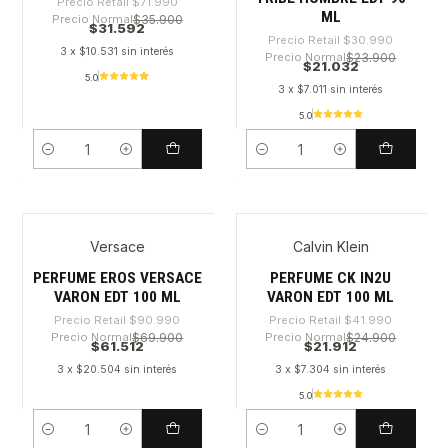
Precio Retail
$71.990
ML
Precio Normal
$35.900
$31.592
Precio Retail
$30.990
3 x $10.531 sin interés
Precio Normal
$23.900
$21.032
5.0
3 x $7.011 sin interés
5.0
Cantidad
Cantidad
Versace
Calvin Klein
-32%
-47%
PERFUME EROS VERSACE
PERFUME CK IN2U
VARON EDT 100 ML
VARON EDT 100 ML
Precio Retail
$90.990
Precio Retail
$41.990
Precio Normal
$69.900
Precio Normal
$24.900
$61.512
$21.912
3 x $20.504 sin interés
3 x $7.304 sin interés
5.0
Cantidad
Cantidad