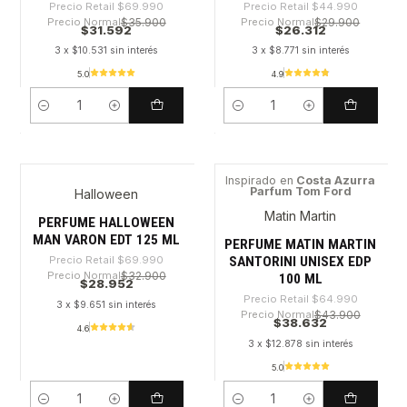
Precio Retail
$69.990
Precio Retail
$44.990
Precio Normal
$35.900
Precio Normal
$29.900
$31.592
$26.312
3 x $10.531 sin interés
3 x $8.771 sin interés
5.0
4.9
Cantidad
Cantidad
Inspirado en
Costa Azurra
Parfum Tom Ford
Halloween
-58%
-40%
Matin Martin
PERFUME HALLOWEEN
MAN VARON EDT 125 ML
PERFUME MATIN MARTIN
SANTORINI UNISEX EDP
Precio Retail
$69.990
Precio Normal
$32.900
100 ML
$28.952
Precio Retail
$64.990
3 x $9.651 sin interés
Precio Normal
$43.900
$38.632
4.6
3 x $12.878 sin interés
5.0