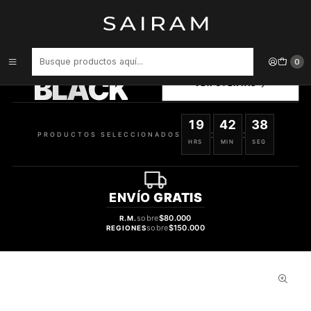
Inicio
Perfume
Perfumes de Mujer
Perfume Famous Ron Marone (Rojo) Dama Edp 100 ml
PRODUCTOS
0
SELECCIONADOS
BLACK
VER OFERTAS
19
42
37
:
:
PRODUCTOS SELECCIONADOS
HRS
MIN
SEG
ENVÍO
GRATIS
sobre
$80.000
R.M.
sobre
$150.000
REGIONES
50%