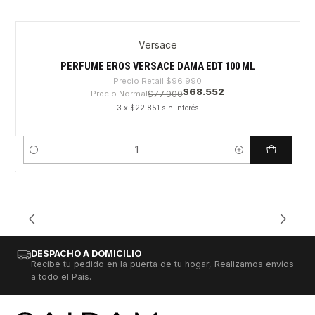
Versace
-29%
PERFUME EROS VERSACE DAMA EDT 100 ML
Precio Retail
$96.990
$68.552
Precio Normal
$77.900
3 x $22.851 sin interés
Cantidad
DESPACHO A DOMICILIO
Recibe tu pedido en la puerta de tu hogar, Realizamos envíos
a todo el País.