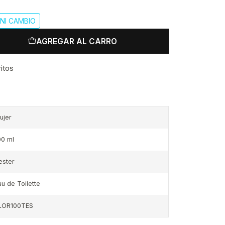
NI CAMBIO
AGREGAR AL CARRO
ritos
ujer
00 ml
ester
au de Toilette
LOR100TES