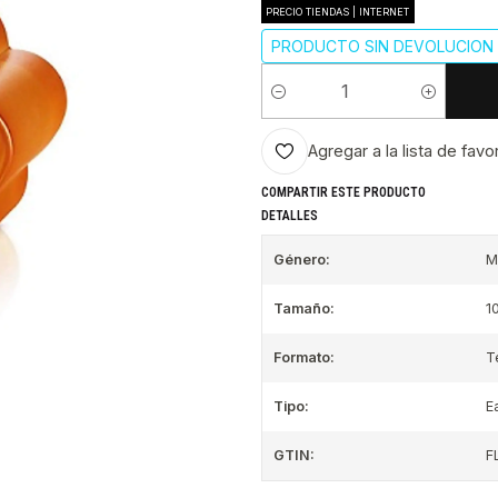
PRECIO TIENDAS | INTERNET
PRODUCTO SIN DEVOLUCION 
Cantidad
Agregar a la lista de favo
COMPARTIR ESTE PRODUCTO
DETALLES
Género:
M
Tamaño:
1
Formato:
T
Tipo:
E
GTIN:
F