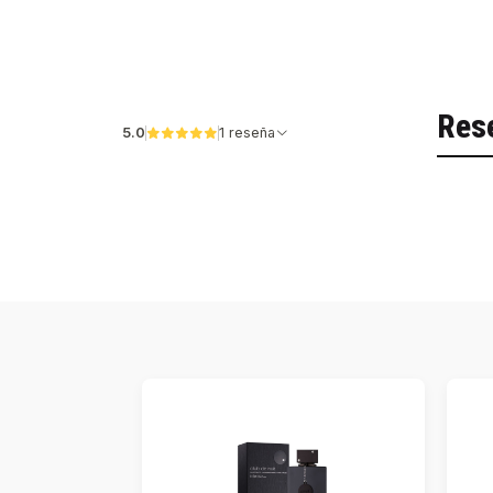
Res
5.0
1 reseña