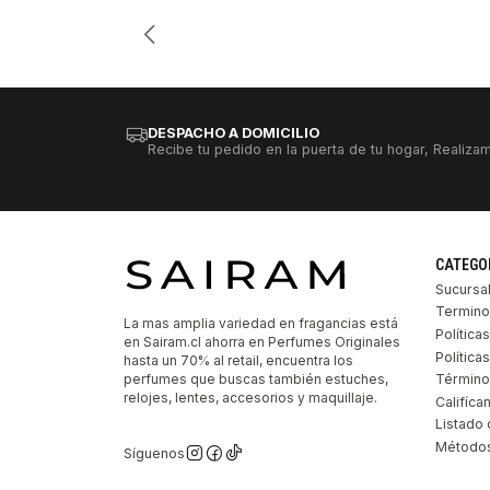
Cantidad
DESPACHO A DOMICILIO
Recibe tu pedido en la puerta de tu hogar, Realizam
CATEGO
Sucursa
Termino
La mas amplia variedad en fragancias está
Política
en Sairam.cl ahorra en Perfumes Originales
Polític
hasta un 70% al retail, encuentra los
perfumes que buscas también estuches,
Término
relojes, lentes, accesorios y maquillaje.
Califíca
Listado 
Métodos
Síguenos