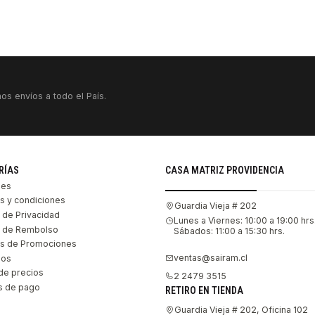
os envíos a todo el País.
RÍAS
CASA MATRIZ PROVIDENCIA
les
s y condiciones
Guardia Vieja # 202
s de Privacidad
Lunes a Viernes: 10:00 a 19:00 hrs
as de Rembolso
Sábados: 11:00 a 15:30 hrs.
s de Promociones
ventas@sairam.cl
nos
de precios
2 2479 3515
 de pago
RETIRO EN TIENDA
Guardia Vieja # 202, Oficina 102