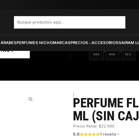
 ML (SIN CAJA) TESTER
PRODUCTOS SELECCIONA
CTOS
ONADOS
 ÁRABES
PERFUMES NICHO
MARCAS
PRECIOS
ACCESORIOS
SAIRAM L
16
05
10
:
:
RTAS
HRS
MIN
SEG
|
PERFUME FL
51%
ML (SIN CA
Precio Retail: $22.990
5.0
1 reseña