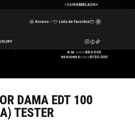
Guardia Vieja 202. Oficina 102.
⚡SAIRAMBLACK⚡
Ver Horarios
Acceso
Lista de favoritos
0
DOS
UXURY
ENVÍO
GRATIS
sobre
$80.000
R.M.
sobre
$150.000
REGIONES
OR DAMA EDT 100
JA) TESTER