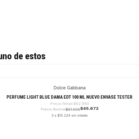
uno de estos
Dolce Gabbana
PERFUME LIGHT BLUE DAMA EDT 100 ML NUEVO ENVASE TESTER
Precio Retail
$62.990
$45.672
Precio Normal
$51.900
3 x $15.224 sin interés