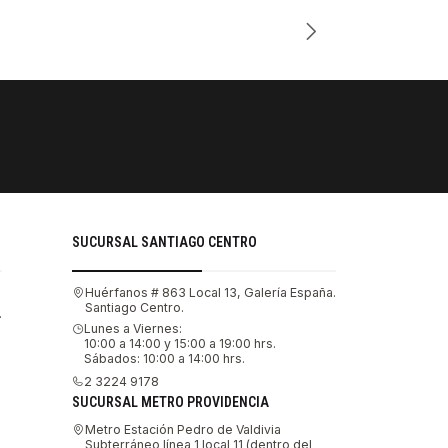
Cantidad
PAGOS SE
Tu compra 
SUCURSAL SANTIAGO CENTRO
Huérfanos # 863 Local 13, Galería España.
Santiago Centro.
.
Lunes a Viernes:
10:00 a 14:00 y 15:00 a 19:00 hrs.
Sábados: 10:00 a 14:00 hrs.
2 3224 9178
SUCURSAL METRO PROVIDENCIA
Metro Estación Pedro de Valdivia
Subterráneo línea 1 local 11 (dentro del