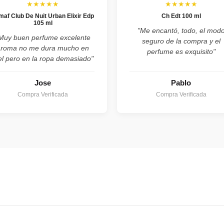
★★★★★
★★★★★
maf Club De Nuit Urban Elixir Edp
Ch Edt 100 ml
105 ml
"Me encantó, todo, el mod
Muy buen perfume excelente
seguro de la compra y el
aroma no me dura mucho en
perfume es exquisito"
el pero en la ropa demasiado"
Jose
Pablo
Compra Verificada
Compra Verificada