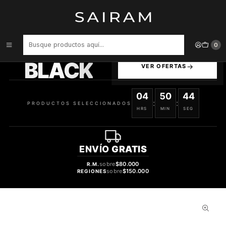
Inicio
Perfume
Perfumes de Hombre
PERFUME FRAGRANCE WORLD INVICTO VICTORIOUS HOMBRE EDP
100 ML
PRODUCTOS
0
SELECCIONADOS
BLACK
VER OFERTAS
04
50
44
:
:
PRODUCTOS SELECCIONADOS
HRS
MIN
SEG
ENVÍO
GRATIS
sobre
$80.000
R.M.
sobre
$150.000
REGIONES
37%