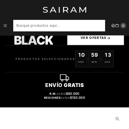
Inicio
Perfume
Perfumes de Hombre
PERFUME FRAGRANCE WORLD INVICTO LEGEND HOMBRE EDP 100
ML
PRODUCTOS
0
SELECCIONADOS
BLACK
VER OFERTAS
10
59
12
:
:
PRODUCTOS SELECCIONADOS
HRS
MIN
SEG
ENVÍO
GRATIS
sobre
$80.000
R.M.
sobre
$150.000
REGIONES
28%