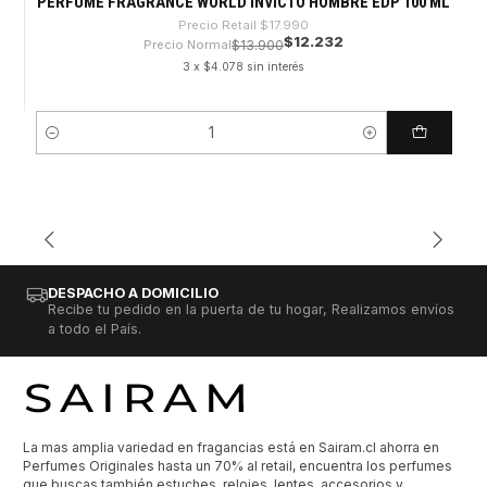
PERFUME FRAGRANCE WORLD INVICTO HOMBRE EDP 100 ML
Precio Retail
$17.990
$12.232
Precio Normal
$13.900
3 x $4.078 sin interés
Cantidad
DESPACHO A DOMICILIO
Recibe tu pedido en la puerta de tu hogar, Realizamos envíos
a todo el País.
La mas amplia variedad en fragancias está en Sairam.cl ahorra en
Perfumes Originales hasta un 70% al retail, encuentra los perfumes
que buscas también estuches, relojes, lentes, accesorios y