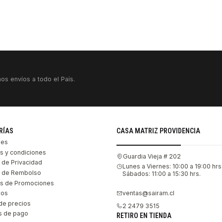
os envíos a todo el País.
RÍAS
CASA MATRIZ PROVIDENCIA
les
s y condiciones
Guardia Vieja # 202
s de Privacidad
Lunes a Viernes: 10:00 a 19:00 hrs
as de Rembolso
Sábados: 11:00 a 15:30 hrs.
s de Promociones
ventas@sairam.cl
nos
de precios
2 2479 3515
 de pago
RETIRO EN TIENDA