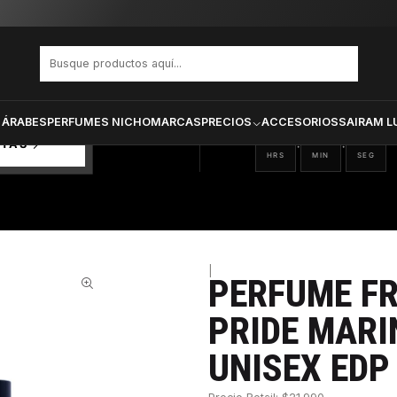
CE WORLD PRIDE MARINE RED MOON UNISEX EDP 100 ML
PRODUCTOS SELECCIONA
CTOS
ONADOS
 ÁRABES
PERFUMES NICHO
MARCAS
PRECIOS
ACCESORIOS
SAIRAM L
16
58
07
:
:
RTAS
HRS
MIN
SEG
|
PERFUME F
28%
PRIDE MARI
UNISEX EDP