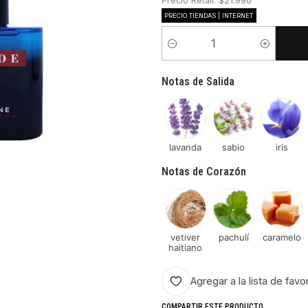
Precio Retail: $21.990
PRECIO TIENDAS | INTERNET
Cantidad
Notas de Salida
lavanda
sabio
iris
Notas de Corazón
vetiver
pachulí
caramelo
haitiano
Agregar a la lista de favo
COMPARTIR ESTE PRODUCTO