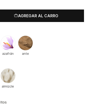
AGREGAR AL CARRO
azafrán
ante
almizcle
ritos