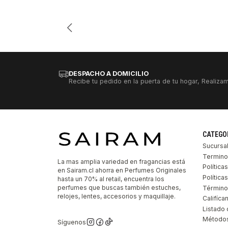
Cantidad
DESPACHO A DOMICILIO
Recibe tu pedido en la puerta de tu hogar, Realizam
CATEGO
Sucursa
Termino
La mas amplia variedad en fragancias está
Política
en Sairam.cl ahorra en Perfumes Originales
Polític
hasta un 70% al retail, encuentra los
perfumes que buscas también estuches,
Término
relojes, lentes, accesorios y maquillaje.
Califíca
Listado 
Métodos
Síguenos