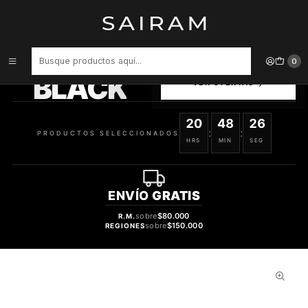
Inicio
Perfume
Perfumes de Hombre
PERFUME FRAGRANCE WORLD RENHEIT HOMBRE EDP 100 ML
PRODUCTOS
0
SELECCIONADOS
BLACK
VER OFERTAS
20
48
25
:
:
PRODUCTOS SELECCIONADOS
HRS
MIN
SEG
ENVÍO
GRATIS
sobre
$80.000
R.M.
sobre
$150.000
REGIONES
31%