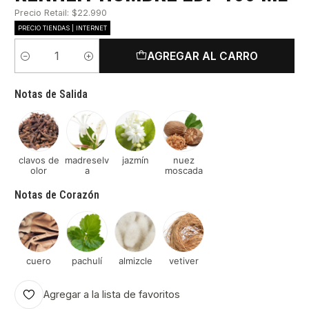
Precio Retail: $22.990
PRECIO TIENDAS | INTERNET
AGREGAR AL CARRO
Cantidad
Notas de Salida
clavos de
madreselv
jazmín
nuez
olor
a
moscada
Notas de Corazón
cuero
pachulí
almizcle
vetiver
Agregar a la lista de favoritos