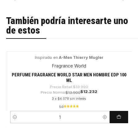
También podría interesarte uno
de estos
Inspirado en
A-Men Thierry Mugler
-64%
Fragrance World
PERFUME FRAGRANCE WORLD STAR MEN HOMBRE EDP 100
ML
Precio Retail
$33.990
$12.232
Precio Normal
$13.900
3 x $4.078 sin interés
5.0
Cantidad