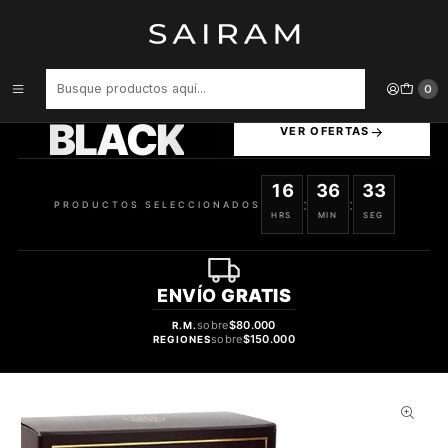
Inicio
Perfume
Perfumes de Hombre
PERFUME FRAGRANCE WORLD STAR MEN NEBULA HOMBRE EDP
100 ML
PRODUCTOS
0
SELECCIONADOS
BLACK
VER OFERTAS
16
36
32
:
:
PRODUCTOS SELECCIONADOS
HRS
MIN
SEG
ENVÍO
GRATIS
sobre
$80.000
R.M.
sobre
$150.000
REGIONES
66%