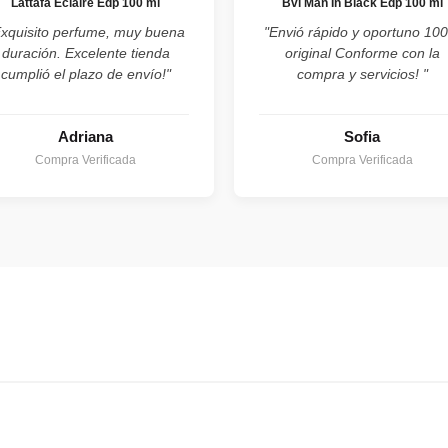
Lattafa Eclaire Edp 100 ml
Bvl Man In Black Edp 100 ml
Exquisito perfume, muy buena
"Envió rápido y oportuno 10
duración. Excelente tienda
original Conforme con la
cumplió el plazo de envío!"
compra y servicios! "
Adriana
Sofia
Compra Verificada
Compra Verificada