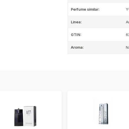
Perfume similar:
Y
Linea:
A
GTIN:
6
Aroma:
N