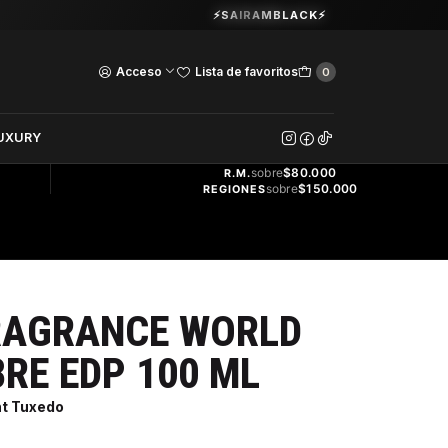
Guardia Vieja 202. Oficina 102.
⚡SAIRAMBLACK⚡
Ver Horarios
Acceso
Lista de favoritos
0
DOS
UXURY
ENVÍO
GRATIS
sobre
$80.000
R.M.
sobre
$150.000
REGIONES
RAGRANCE WORLD
RE EDP 100 ML
nt Tuxedo