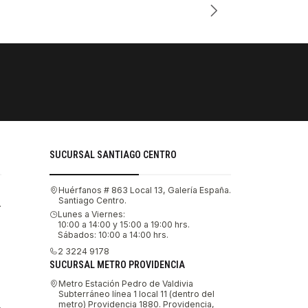
PAGOS SE
Tu compra 
SUCURSAL SANTIAGO CENTRO
Huérfanos # 863 Local 13, Galería España.
Santiago Centro.
.
Lunes a Viernes:
10:00 a 14:00 y 15:00 a 19:00 hrs.
Sábados: 10:00 a 14:00 hrs.
2 3224 9178
SUCURSAL METRO PROVIDENCIA
Metro Estación Pedro de Valdivia
Subterráneo línea 1 local 11 (dentro del
metro) Providencia 1880. Providencia,
.