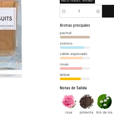
PRECIO TIENDAS | INTERNET
Cantidad
Aromas principales
pachulí
ozónico
cálido especiado
rosas
ámbar
Notas de Salida
rosa
pimienta
lirio de los