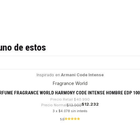
uno de estos
Inspirado en
Armani Code Intense
Fragrance World
RFUME FRAGRANCE WORLD HARMONY CODE INTENSE HOMBRE EDP 100
Precio Retail
$40.990
$12.232
Precio Normal
$13.900
3 x $4.078 sin interés
5.0