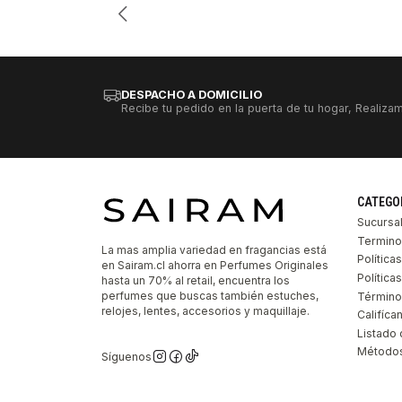
DESPACHO A DOMICILIO
Recibe tu pedido en la puerta de tu hogar, Realizam
CATEGO
Sucursa
Termino
La mas amplia variedad en fragancias está
Política
en Sairam.cl ahorra en Perfumes Originales
Polític
hasta un 70% al retail, encuentra los
perfumes que buscas también estuches,
Término
relojes, lentes, accesorios y maquillaje.
Califíca
Listado 
Métodos
Síguenos