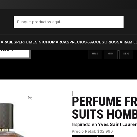
ance World Suits Hombre Edp 100 ml
PRODUCTOS SELECCIONA
CTOS
ONADOS
 ÁRABES
PERFUMES NICHO
MARCAS
PRECIOS
ACCESORIOS
SAIRAM L
10
04
34
:
:
RTAS
HRS
MIN
SEG
|
PERFUME F
58%
SUITS HOMB
Inspirado en
Yves Saint Laure
Precio Retail: $32.990