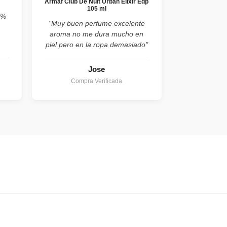
Armaf Club De Nuit Urban Elixir Edp
105 ml
0%
"Muy buen perfume excelente
aroma no me dura mucho en
piel pero en la ropa demasiado"
Jose
Compra Verificada