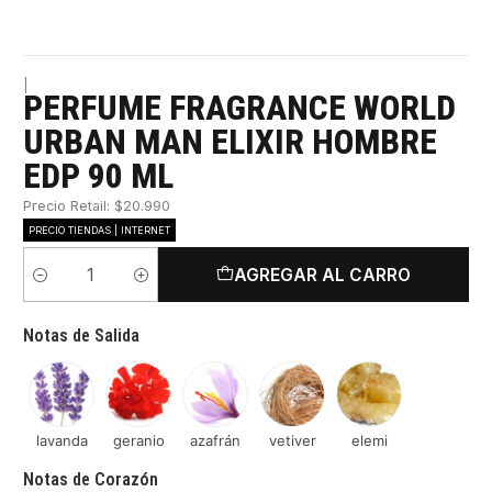
|
PERFUME FRAGRANCE WORLD
URBAN MAN ELIXIR HOMBRE
EDP 90 ML
Precio Retail: $20.990
PRECIO TIENDAS | INTERNET
AGREGAR AL CARRO
Cantidad
Notas de Salida
lavanda
geranio
azafrán
vetiver
elemi
Notas de Corazón