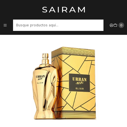
Inicio
Perfume
Perfumes de Hombre
PERFUME FRAGRANCE WORLD URBAN MAN ELIXIR HOMBRE EDP 90
ML
0
29%