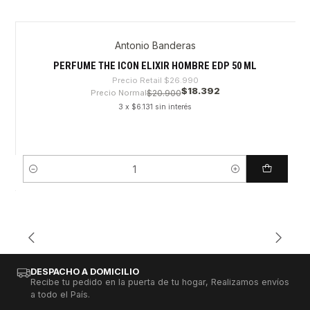
Antonio Banderas
-31%
PERFUME THE ICON ELIXIR HOMBRE EDP 50 ML
Precio Retail
$26.990
$18.392
Precio Normal
$20.900
3 x $6.131 sin interés
Cantidad
DESPACHO A DOMICILIO
Recibe tu pedido en la puerta de tu hogar, Realizamos envíos
a todo el País.