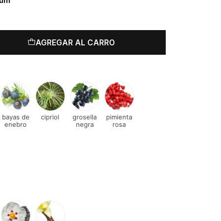
fum
AGREGAR AL CARRO
bayas de
cipriol
grosella
pimienta
enebro
negra
rosa