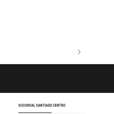
-27%
Cantidad
PAGOS SE
Tu compra 
SUCURSAL SANTIAGO CENTRO