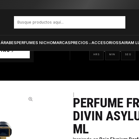
VENUE DIVIN ASYLUM UNISEX EDP 100 ML
PRODUCTOS SELECCIONA
CTOS
ONADOS
 ÁRABES
PERFUMES NICHO
MARCAS
PRECIOS
ACCESORIOS
SAIRAM L
16
08
42
:
:
RTAS
HRS
MIN
SEG
|
PERFUME F
37%
DIVIN ASYL
ML