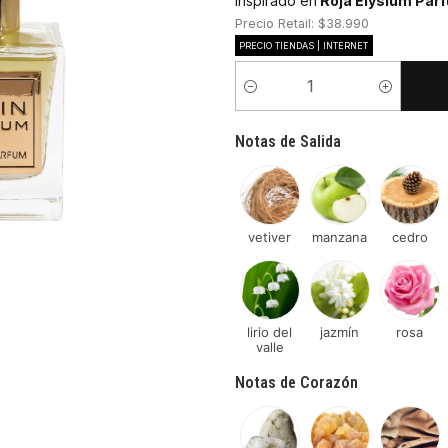
Inspirado en
Roja Elysium Par
Precio Retail: $38.990
PRECIO TIENDAS | INTERNET
Cantidad
Notas de Salida
vetiver
manzana
cedro
lirio del
jazmín
rosa
valle
Notas de Corazón