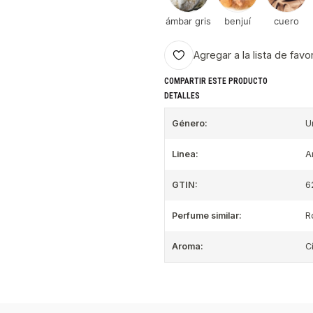
ámbar gris
benjuí
cuero
Agregar a la lista de favo
COMPARTIR ESTE PRODUCTO
DETALLES
Género:
U
Linea:
A
GTIN:
6
Perfume similar:
R
Aroma:
C