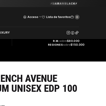
Guardia Vieja 202. Oficina 102.
⚡SAIRAMBLACK⚡
Ver Horarios
Acceso
Lista de favoritos
0
DOS
UXURY
ENVÍO
GRATIS
sobre
$80.000
R.M.
sobre
$150.000
REGIONES
RENCH AVENUE
UM UNISEX EDP 100