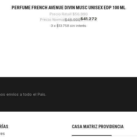
PERFUME FRENCH AVENUE DIVIN MUSC UNISEX EDP 100 ML
Precio Retail
$56.990
$41.272
Precio Normal
$46.900
3 x $13.758 sin interés
os envíos a todo el País.
RÍAS
CASA MATRIZ PROVIDENCIA
les