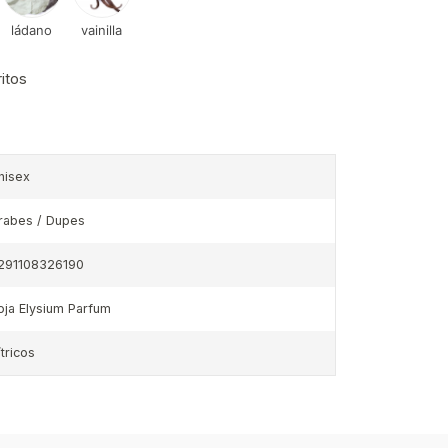
ládano
vainilla
ritos
nisex
rabes / Dupes
291108326190
oja Elysium Parfum
ítricos