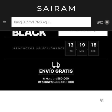
Inicio
Perfume
Perfumes Unisex
Perfume French Avenue Pride Night Unisex Edp 75 ml
PRODUCTOS
0
SELECCIONADOS
BLACK
VER OFERTAS
13
19
17
:
:
PRODUCTOS SELECCIONADOS
HRS
MIN
SEG
ENVÍO
GRATIS
sobre
$80.000
R.M.
sobre
$150.000
REGIONES
41%