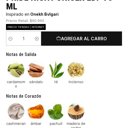
ML
Inspirado en
Onekh Bvlgari
Precio Retail: $90.990
PRECIO TIENDAS | INTERNET
AGREGAR AL CARRO
Cantidad
Notas de Salida
cardamom
sándalo
té
incienso
o
Notas de Corazón
cashmeran
ámbar
pachulí
madera de
cedro