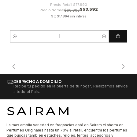
Precio Retail
$77.990
$53.592
Precio Normal
$60.900
3 x $17.864 sin interés
Cantidad
DESPACHO A DOMICILIO
Recibe tu pedido en la puerta de tu hogar, Realizamos envíos
a todo el País.
La mas amplia variedad en fragancias está en Sairam.cl ahorra en
Perfumes Originales hasta un 70% al retail, encuentra los perfumes
que buscas también estuches, relojes, lentes, accesorios y