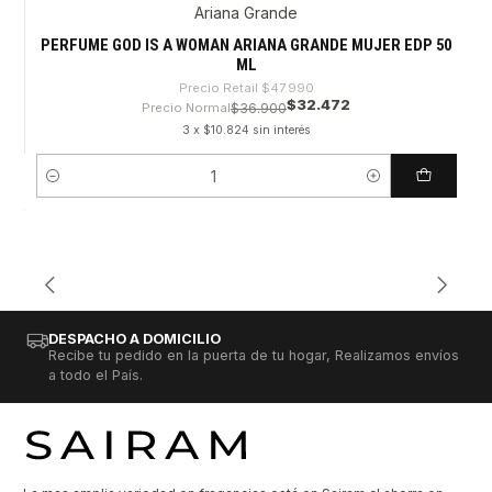
Ariana Grande
-32%
PERFUME GOD IS A WOMAN ARIANA GRANDE MUJER EDP 50
ML
Precio Retail
$47.990
$32.472
Precio Normal
$36.900
3 x $10.824 sin interés
Cantidad
DESPACHO A DOMICILIO
Recibe tu pedido en la puerta de tu hogar, Realizamos envíos
a todo el País.