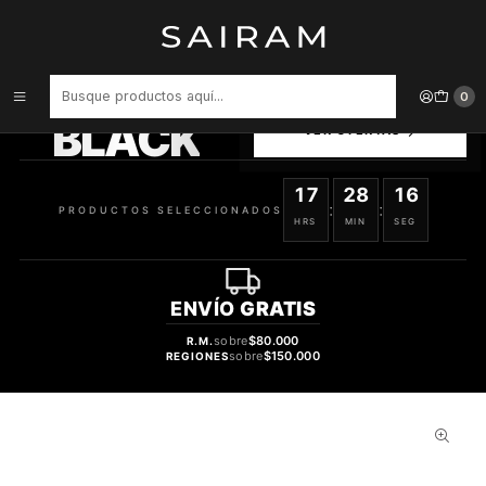
Inicio
Perfume
Perfumes de Mujer
Perfume God Is A Woman Ariana Grande Mujer Edp 30 ml
PRODUCTOS
0
SELECCIONADOS
BLACK
VER OFERTAS
17
28
16
:
:
PRODUCTOS SELECCIONADOS
HRS
MIN
SEG
ENVÍO
GRATIS
sobre
$80.000
R.M.
sobre
$150.000
REGIONES
31%