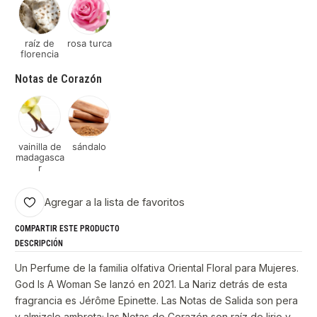
raíz de
rosa turca
florencia
Notas de Corazón
vainilla de
sándalo
madagasca
r
Agregar a la lista de favoritos
COMPARTIR ESTE PRODUCTO
DESCRIPCIÓN
Un Perfume de la familia olfativa Oriental Floral para Mujeres.
God Is A Woman Se lanzó en 2021. La Nariz detrás de esta
fragrancia es Jérôme Epinette. Las Notas de Salida son pera
y almizcle ambreta; las Notas de Corazón son raíz de lirio y