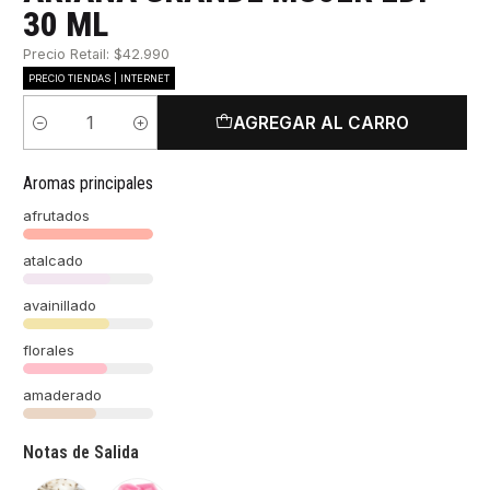
30 ML
Precio Retail: $42.990
PRECIO TIENDAS | INTERNET
AGREGAR AL CARRO
Cantidad
Aromas principales
afrutados
atalcado
avainillado
florales
amaderado
Notas de Salida