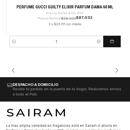
PERFUME GUCCI GUILTY ELIXIR PARFUM DAMA 60 ML
Precio Retail
$155.990
$87.032
Precio Normal
$98.900
3 x $29.011 sin interés
Cantidad
DESPACHO A DOMICILIO
Recibe tu pedido en la puerta de tu hogar, Realizamos envíos
a todo el País.
La mas amplia variedad en fragancias está en Sairam.cl ahorra en