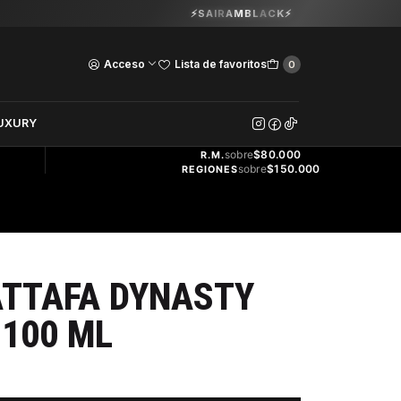
Guardia Vieja 202. Oficina 102.
⚡SAIRAMBLACK⚡
Ver Horarios
Acceso
Lista de favoritos
0
DOS
UXURY
ENVÍO
GRATIS
sobre
$80.000
R.M.
sobre
$150.000
REGIONES
ATTAFA DYNASTY
 100 ML