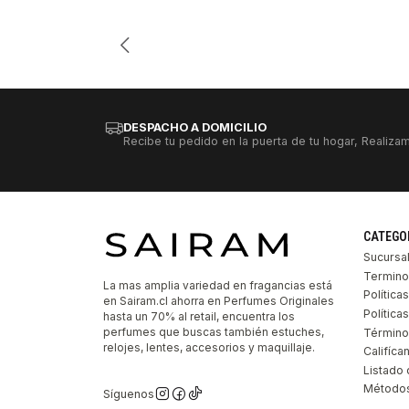
Cantidad
DESPACHO A DOMICILIO
Recibe tu pedido en la puerta de tu hogar, Realizam
CATEGO
Sucursa
Termino
La mas amplia variedad en fragancias está
Política
en Sairam.cl ahorra en Perfumes Originales
Polític
hasta un 70% al retail, encuentra los
perfumes que buscas también estuches,
Término
relojes, lentes, accesorios y maquillaje.
Califíca
Listado 
Métodos
Síguenos