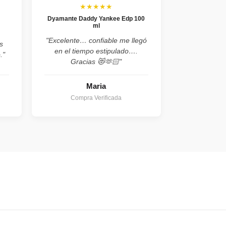
★★★★★
Dyamante Daddy Yankee Edp 100
ml
"Excelente… confiable me llegó
s
en el tiempo estipulado….
."
Gracias 😻🫶🏻"
Maria
Compra Verificada