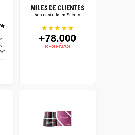
MILES DE CLIENTES
han confiado en Sairam
★★★★★
Edp
+78.000
te
n
RESEÑAS
do"