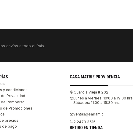
os envíos a todo el País.
RÍAS
CASA MATRIZ PROVIDENCIA
les
s y condiciones
Guardia Vieja # 202
s de Privacidad
Lunes a Viernes: 10:00 a 19:00 hrs
as de Rembolso
Sábados: 11:00 a 15:30 hrs.
s de Promociones
ventas@sairam.cl
nos
de precios
2 2479 3515
 de pago
RETIRO EN TIENDA