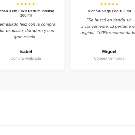
★★★★★
★★★★★
fnan 9 Pm Elixir Parfum Intense
Dior Sauvage Edp 100 ml
100 ml
"Se buscó en tienda sin
emasiado feliz con la compra,
inconveniente. El perfume e
lor exquisito, duradero y con
original. 100% recomendado
gran estela."
Isabel
Miguel
Compra Verificada
Compra Verificada