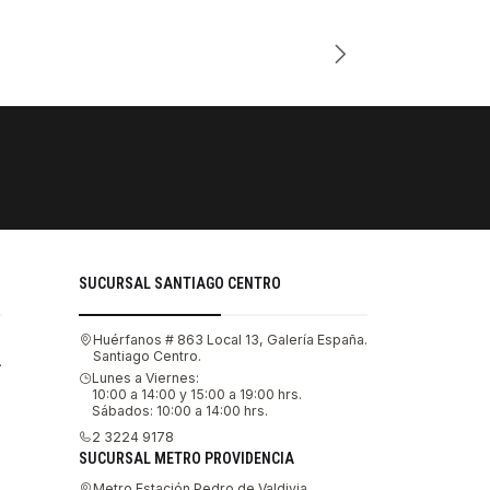
Cantidad
PAGOS SE
Tu compra 
SUCURSAL SANTIAGO CENTRO
Huérfanos # 863 Local 13, Galería España.
Santiago Centro.
.
Lunes a Viernes:
10:00 a 14:00 y 15:00 a 19:00 hrs.
Sábados: 10:00 a 14:00 hrs.
2 3224 9178
SUCURSAL METRO PROVIDENCIA
Metro Estación Pedro de Valdivia