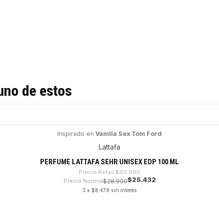
uno de estos
Inspirado en
Vanilla Sex Tom Ford
Lattafa
PERFUME LATTAFA SEHR UNISEX EDP 100 ML
Precio Retail
$60.990
$25.432
Precio Normal
$28.900
3 x $8.478 sin interés