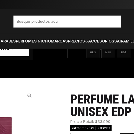
 DYNASTY UNISEX EDP 100 ML
PRODUCTOS SELECCIONA
CTOS
ONADOS
 ÁRABES
PERFUMES NICHO
MARCAS
PRECIOS
ACCESORIOS
SAIRAM L
22
33
33
:
:
RTAS
HRS
MIN
SEG
|
PERFUME L
30%
UNISEX EDP
Precio Retail: $33.990
PRECIO TIENDAS | INTERNET