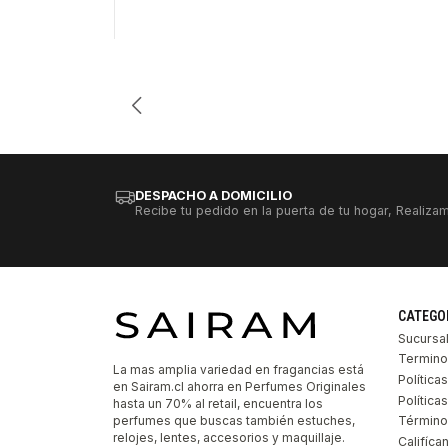
Cantidad
DESPACHO A DOMICILIO
Recibe tu pedido en la puerta de tu hogar, Realizam
CATEGO
Sucursa
Termino
La mas amplia variedad en fragancias está
Política
en Sairam.cl ahorra en Perfumes Originales
Polític
hasta un 70% al retail, encuentra los
perfumes que buscas también estuches,
Término
relojes, lentes, accesorios y maquillaje.
Califíca