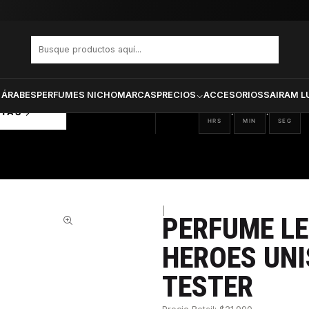
 HEROES UNISEX EDP 100 ML TESTER
PRODUCTOS SELECCIONA
CTOS
ONADOS
 ÁRABES
PERFUMES NICHO
MARCAS
PRECIOS
ACCESORIOS
SAIRAM L
18
20
58
:
:
RTAS
HRS
MIN
SEG
|
PERFUME L
32%
HEROES UNI
TESTER