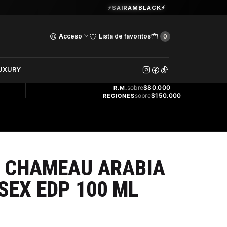
Guardia Vieja 202. Oficina 102.
⚡SAIRAMBLACK⚡
Ver Horarios
Acceso
Lista de favoritos
0
DOS
UXURY
ENVÍO
GRATIS
sobre
$80.000
R.M.
sobre
$150.000
REGIONES
E CHAMEAU ARABIA
SEX EDP 100 ML