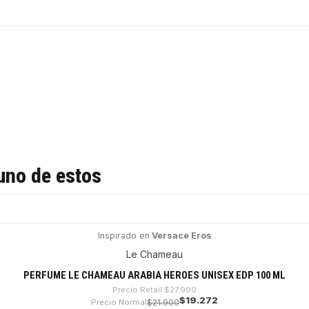
uno de estos
Inspirado en
Versace Eros
Le Chameau
PERFUME LE CHAMEAU ARABIA HEROES UNISEX EDP 100 ML
Precio Retail
$27.990
$19.272
Precio Normal
$21.900