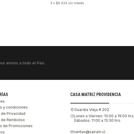
3 x $6.424 sin interés
os envíos a todo el País.
RÍAS
CASA MATRIZ PROVIDENCIA
les
s y condiciones
Guardia Vieja # 202
s de Privacidad
Lunes a Viernes: 10:00 a 19:00 hrs
as de Rembolso
Sábados: 11:00 a 15:30 hrs.
s de Promociones
ventas@sairam.cl
nos