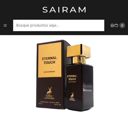
Inicio
Perfume
Perfumes de Mujer
Perfume Maison Alhambra Eternal Touch Mujer Edp 30 ml
0
35%