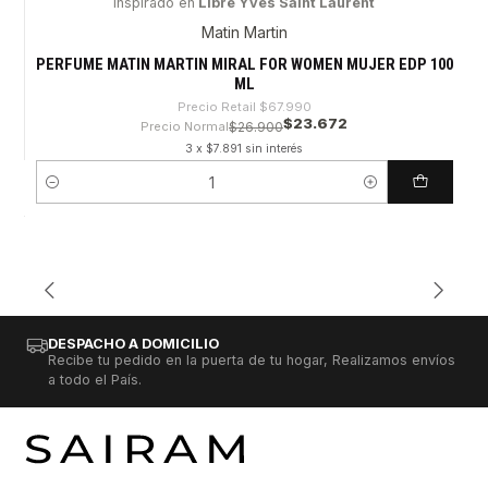
Inspirado en
Libre Yves Saint Laurent
-65%
Matin Martin
PERFUME MATIN MARTIN MIRAL FOR WOMEN MUJER EDP 100
ML
Precio Retail
$67.990
$23.672
Precio Normal
$26.900
3 x $7.891 sin interés
Cantidad
DESPACHO A DOMICILIO
Recibe tu pedido en la puerta de tu hogar, Realizamos envíos
a todo el País.