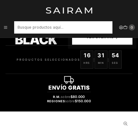
Inicio
Perfume
Perfumes Unisex
Perfume Matin Martin Jameela Unisex Edp 100 ml
PRODUCTOS
0
SELECCIONADOS
BLACK
VER OFERTAS
16
31
53
:
:
PRODUCTOS SELECCIONADOS
HRS
MIN
SEG
ENVÍO
GRATIS
sobre
$80.000
R.M.
sobre
$150.000
REGIONES
65%