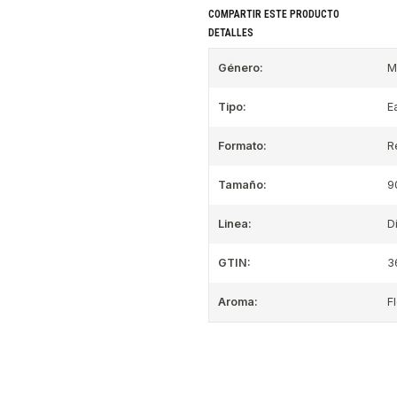
COMPARTIR ESTE PRODUCTO
DETALLES
Género:
M
Tipo:
E
Formato:
R
Tamaño:
9
Linea:
D
GTIN:
3
Aroma:
F