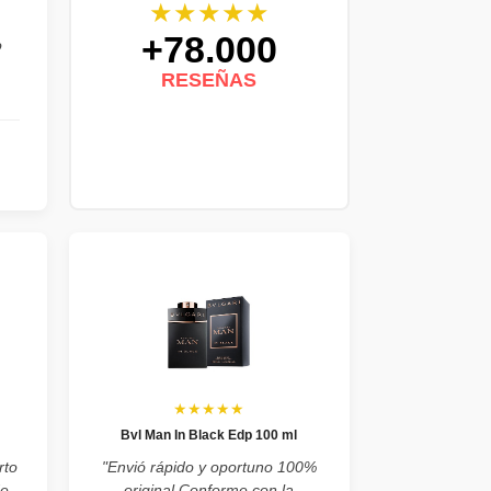
★★★★★
+78.000
o
RESEÑAS
★★★★★
Bvl Man In Black Edp 100 ml
rto
"Envió rápido y oportuno 100%
de
original Conforme con la