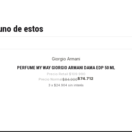
uno de estos
Giorgio Armani
PERFUME MY WAY GIORGIO ARMANI DAMA EDP 50 ML
Precio Retail
$109.990
$74.712
Precio Normal
$84.900
3 x $24.904 sin interés