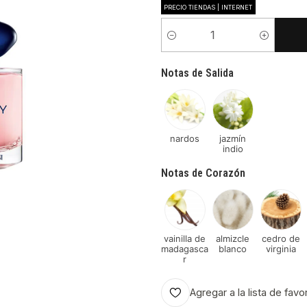
PRECIO TIENDAS | INTERNET
Cantidad
Notas de Salida
nardos
jazmín
indio
Notas de Corazón
vainilla de
almizcle
cedro de
madagasca
blanco
virginia
r
Agregar a la lista de favo