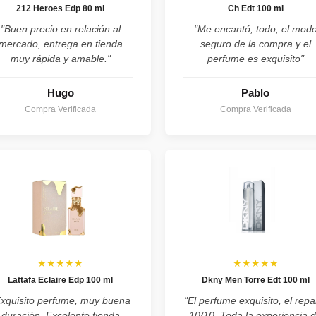
212 Heroes Edp 80 ml
Ch Edt 100 ml
"Buen precio en relación al
"Me encantó, todo, el mod
mercado, entrega en tienda
seguro de la compra y el
muy rápida y amable."
perfume es exquisito"
Hugo
Pablo
Compra Verificada
Compra Verificada
★★★★★
★★★★★
Lattafa Eclaire Edp 100 ml
Dkny Men Torre Edt 100 ml
Exquisito perfume, muy buena
"El perfume exquisito, el repa
duración. Excelente tienda
10/10. Toda la experiencia 