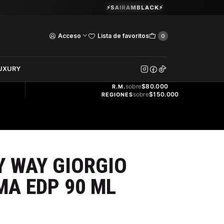
Guardia Vieja 202. Oficina 102.
⚡SAIRAMBLACK⚡
Ver Horarios
Acceso
Lista de favoritos
0
DOS
UXURY
ENVÍO
GRATIS
sobre
$80.000
R.M.
sobre
$150.000
REGIONES
 WAY GIORGIO
A EDP 90 ML