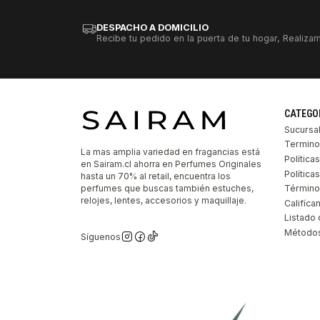
DESPACHO A DOMICILIO
Recibe tu pedido en la puerta de tu hogar, Realizam
CATEGO
Sucursa
Termino
La mas amplia variedad en fragancias está
Política
en Sairam.cl ahorra en Perfumes Originales
Polític
hasta un 70% al retail, encuentra los
perfumes que buscas también estuches,
Término
relojes, lentes, accesorios y maquillaje.
Califíca
Listado 
Métodos
Síguenos