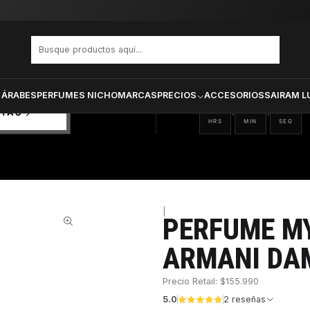
 GIORGIO ARMANI DAMA EDP 90 ML
PRODUCTOS SELECCIONA
CTOS
ONADOS
 ÁRABES
PERFUMES NICHO
MARCAS
PRECIOS
ACCESORIOS
SAIRAM L
08
06
09
:
:
RTAS
HRS
MIN
SEG
|
PERFUME MY
32%
ARMANI DAM
Precio Retail: $155.990
5.0
2 reseñas