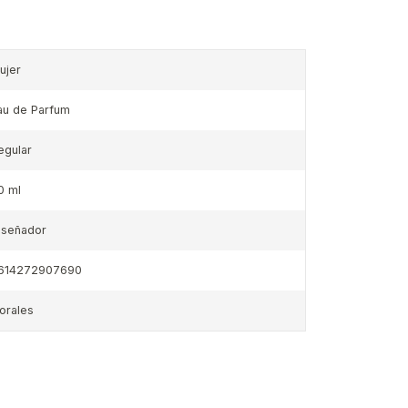
ujer
au de Parfum
egular
0 ml
iseñador
614272907690
lorales