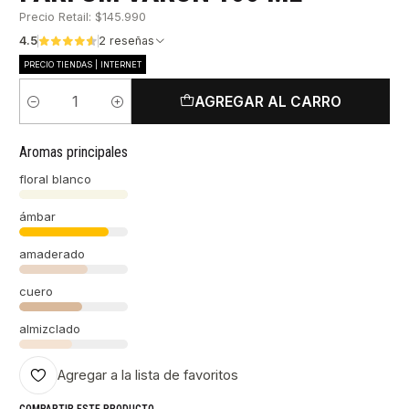
Precio Retail: $145.990
4.5
2 reseñas
PRECIO TIENDAS | INTERNET
AGREGAR AL CARRO
Cantidad
Aromas principales
floral blanco
ámbar
amaderado
cuero
almizclado
Agregar a la lista de favoritos
COMPARTIR ESTE PRODUCTO