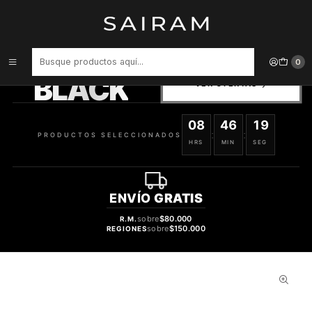
Inicio
Perfume
Perfumes de Hombre
Perfume One Million Parfum Varon 100 ml
PRODUCTOS
0
SELECCIONADOS
BLACK
VER OFERTAS
08
46
19
:
:
PRODUCTOS SELECCIONADOS
HRS
MIN
SEG
ENVÍO
GRATIS
sobre
$80.000
R.M.
sobre
$150.000
REGIONES
34%