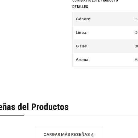
COMPARTIR ESTE PRODUCTO
DETALLES
Género:
H
Linea:
D
GTIN:
3
Aroma:
A
eñas del Productos
CARGAR MÁS RESEÑAS