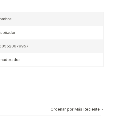
ombre
iseñador
605520679957
maderados
Ordenar por:
Más Reciente