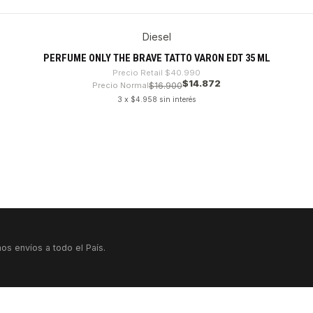
Diesel
PERFUME ONLY THE BRAVE TATTO VARON EDT 35 ML
Precio Retail
$40.990
$14.872
Precio Normal
$16.900
3 x $4.958 sin interés
os envíos a todo el País.