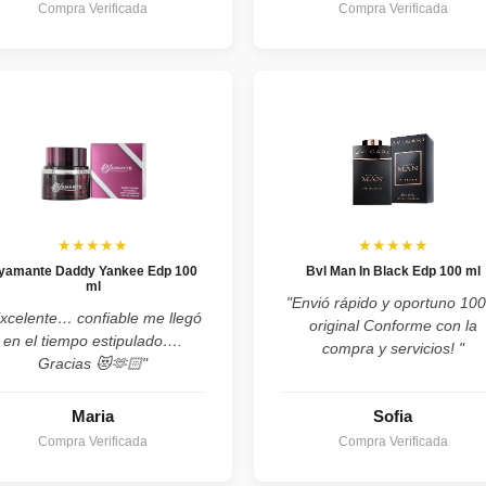
Compra Verificada
Compra Verificada
★★★★★
★★★★★
yamante Daddy Yankee Edp 100
Bvl Man In Black Edp 100 ml
ml
"Envió rápido y oportuno 10
xcelente… confiable me llegó
original Conforme con la
en el tiempo estipulado….
compra y servicios! "
Gracias 😻🫶🏻"
Maria
Sofia
Compra Verificada
Compra Verificada