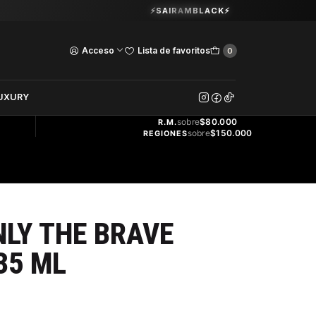
Guardia Vieja 202. Oficina 102.
⚡SAIRAMBLACK⚡
Ver Horarios
Acceso
Lista de favoritos
0
DOS
UXURY
ENVÍO
GRATIS
sobre
$80.000
R.M.
sobre
$150.000
REGIONES
LY THE BRAVE
35 ML