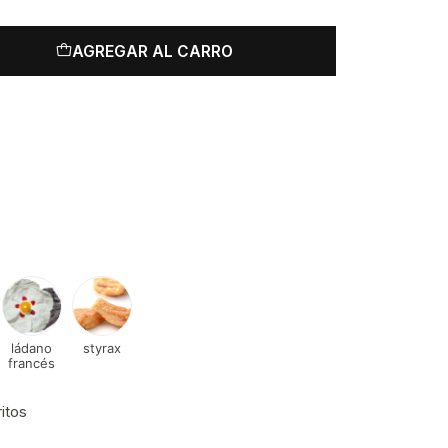
AGREGAR AL CARRO
ládano
styrax
francés
ritos