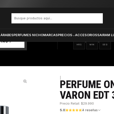
 THE BRAVE VARON EDT 35 ML
PRODUCTOS SELECCIONA
CTOS
ONADOS
 ÁRABES
PERFUMES NICHO
MARCAS
PRECIOS
ACCESORIOS
SAIRAM L
22
24
09
:
:
RTAS
HRS
MIN
SEG
|
PERFUME ON
42%
VARON EDT 
Precio Retail: $29.990
5.0
4 reseñas