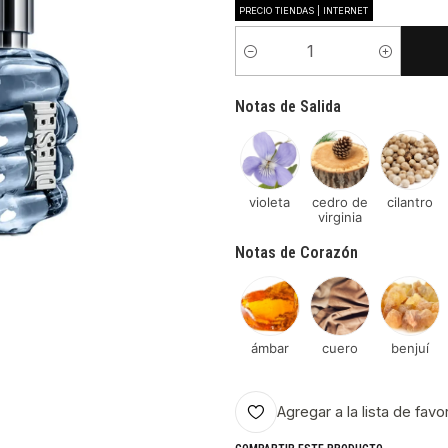
PRECIO TIENDAS | INTERNET
Cantidad
Notas de Salida
violeta
cedro de
cilantro
virginia
Notas de Corazón
ámbar
cuero
benjuí
Agregar a la lista de favo