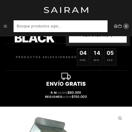
Inicio
Perfume
Perfumes de Mujer
Perfume Plus Plus Mujer Edt 75 ml
PRODUCTOS
0
SELECCIONADOS
BLACK
VER OFERTAS
04
14
05
:
:
PRODUCTOS SELECCIONADOS
HRS
MIN
SEG
ENVÍO
GRATIS
sobre
$80.000
R.M.
sobre
$150.000
REGIONES
50%