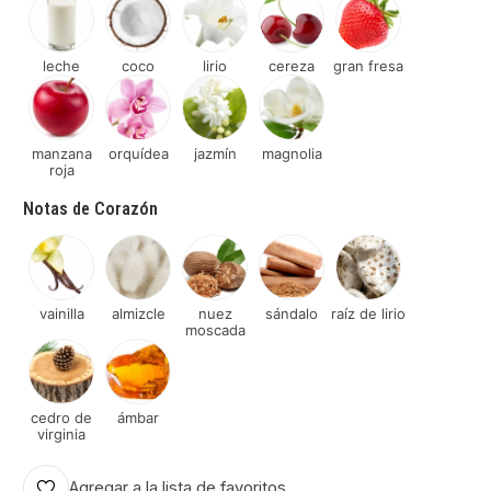
leche
coco
lirio
cereza
gran fresa
manzana
orquídea
jazmín
magnolia
roja
Notas de Corazón
vainilla
almizcle
nuez
sándalo
raíz de lirio
moscada
cedro de
ámbar
virginia
Agregar a la lista de favoritos