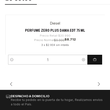
Diesel
-58%
PERFUME ZERO PLUS DAMA EDT 75 ML
Precio Retail
$20.990
$8.712
Precio Normal
$9.900
3 x $2.904 sin interés
Cantidad
DESPACHO A DOMICILIO
Recibe tu pedido en la puerta de tu hogar, Realizamos envíos
a todo el País.