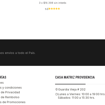
3 x $16.398 sin interés
5.0
os envíos a todo el País.
RÍAS
CASA MATRIZ PROVIDENCIA
les
s y condiciones
Guardia Vieja # 202
s de Privacidad
Lunes a Viernes: 10:00 a 19:00 hrs
as de Rembolso
Sábados: 11:00 a 15:30 hrs.
s de Promociones