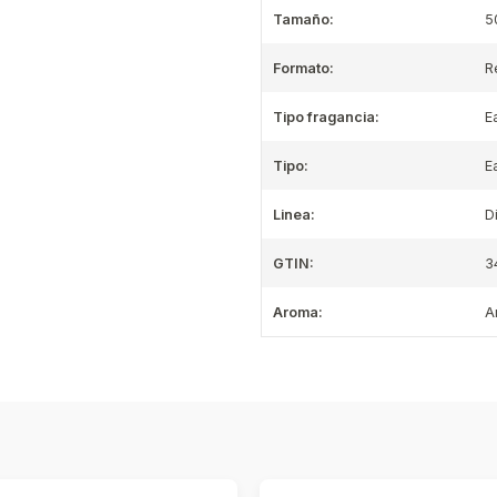
Tamaño:
5
Formato:
R
Tipo fragancia:
E
Tipo:
E
Linea:
D
GTIN:
3
Aroma:
A