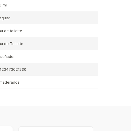
0 ml
egular
au de toilette
au de Toilette
iseñador
423473021230
maderados