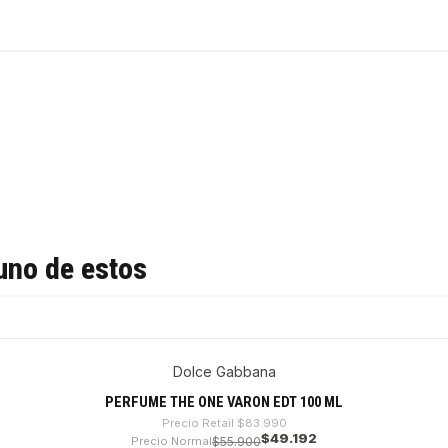
uno de estos
Dolce Gabbana
PERFUME THE ONE VARON EDT 100 ML
Precio Retail
$83.990
$49.192
Precio Normal
$55.900