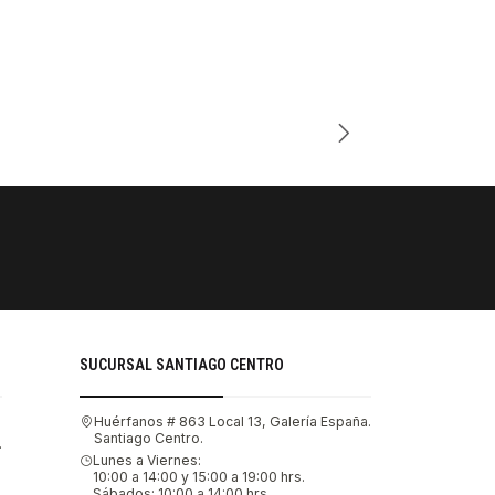
Cantidad
PAGOS SE
Tu compra 
SUCURSAL SANTIAGO CENTRO
Huérfanos # 863 Local 13, Galería España.
Santiago Centro.
.
Lunes a Viernes:
10:00 a 14:00 y 15:00 a 19:00 hrs.
Sábados: 10:00 a 14:00 hrs.