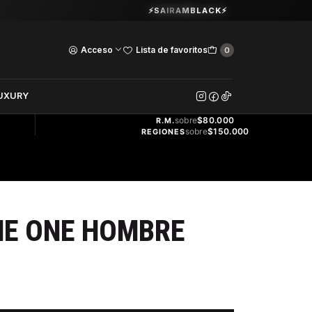
Guardia Vieja 202. Oficina 102.
⚡SAIRAMBLACK⚡
Ver Horarios
Acceso
Lista de favoritos
0
DOS
UXURY
ENVÍO
GRATIS
sobre
$80.000
R.M.
sobre
$150.000
REGIONES
HE ONE HOMBRE