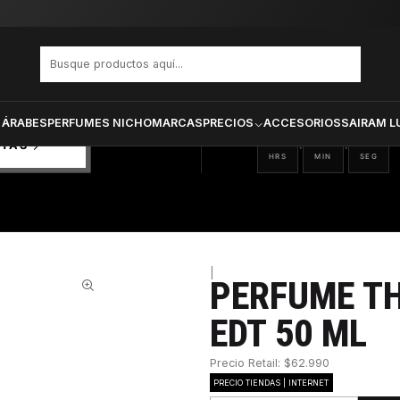
ne Hombre Edt 50 ml
PRODUCTOS SELECCIONA
CTOS
ONADOS
 ÁRABES
PERFUMES NICHO
MARCAS
PRECIOS
ACCESORIOS
SAIRAM L
14
39
19
:
:
RTAS
HRS
MIN
SEG
|
PERFUME T
30%
EDT 50 ML
Precio Retail: $62.990
PRECIO TIENDAS | INTERNET