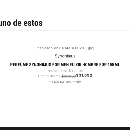
uno de estos
Inspirado en
Le Male Elixir Jjpg
Synonimus
PERFUME SYNONIMUS FOR MEN ELIXIR HOMBRE EDP 100 ML
Precio Retail
$44.990
$31.592
Precio Normal
$35.900
3 x $10.531 sin interés
VER DETALLES