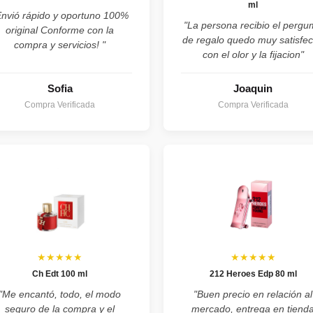
ml
Envió rápido y oportuno 100%
"La persona recibio el perg
original Conforme con la
de regalo quedo muy satisfe
compra y servicios! "
con el olor y la fijacion"
Sofia
Joaquin
Compra Verificada
Compra Verificada
★★★★★
★★★★★
Ch Edt 100 ml
212 Heroes Edp 80 ml
"Me encantó, todo, el modo
"Buen precio en relación al
seguro de la compra y el
mercado, entrega en tiend