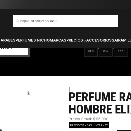
lub Elixir Hombre Elixir 75 ml
PRODUCTOS SELECCIONA
CTOS
ONADOS
 ÁRABES
PERFUMES NICHO
MARCAS
PRECIOS
ACCESORIOS
SAIRAM L
03
04
04
:
:
RTAS
HRS
MIN
SEG
|
PERFUME RA
46%
HOMBRE ELI
Precio Retail: $116.990
PRECIO TIENDAS | INTERNET