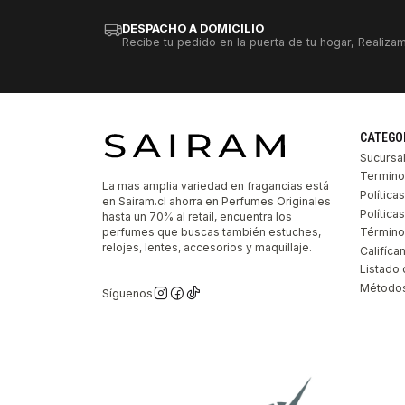
DESPACHO A DOMICILIO
Recibe tu pedido en la puerta de tu hogar, Realizam
CATEGO
Sucursa
Termino
La mas amplia variedad en fragancias está
Política
en Sairam.cl ahorra en Perfumes Originales
Polític
hasta un 70% al retail, encuentra los
perfumes que buscas también estuches,
Término
relojes, lentes, accesorios y maquillaje.
Califíca
Listado 
Métodos
Síguenos