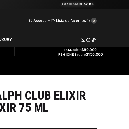
Guardia Vieja 202. Oficina 102.
⚡SAIRAMBLACK⚡
Ver Horarios
Acceso
Lista de favoritos
0
DOS
UXURY
ENVÍO
GRATIS
sobre
$80.000
R.M.
sobre
$150.000
REGIONES
LPH CLUB ELIXIR
XIR 75 ML