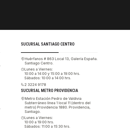
PAGOS SE
Tu compra 
SUCURSAL SANTIAGO CENTRO
Huérfanos # 863 Local 13, Galería España.
Santiago Centro.
.
Lunes a Viernes:
10:00 a 14:00 y 15:00 a 19:00 hrs.
Sábados: 10:00 a 14:00 hrs.
2 3224 9178
SUCURSAL METRO PROVIDENCIA
Metro Estación Pedro de Valdivia
Subterráneo línea 1 local 11 (dentro del
metro) Providencia 1880. Providencia,
.
Santiago.
Lunes a Viernes:
10:00 a 19:00 hrs.
Sábados: 11:00 a 15:30 hrs.