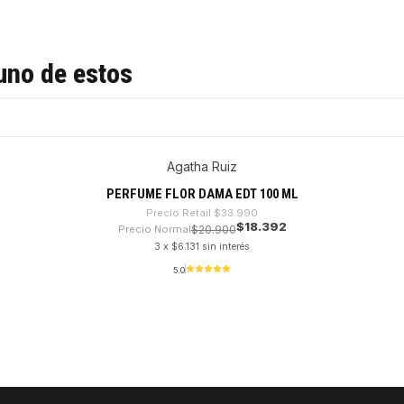
uno de estos
Agatha Ruiz
PERFUME FLOR DAMA EDT 100 ML
Precio Retail
$33.990
$18.392
Precio Normal
$20.900
3 x $6.131 sin interés
5.0