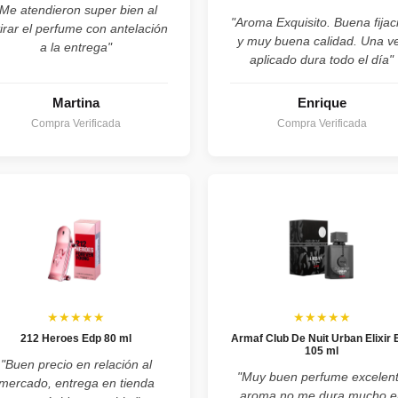
"Me atendieron super bien al
"Aroma Exquisito. Buena fijac
tirar el perfume con antelación
y muy buena calidad. Una v
a la entrega"
aplicado dura todo el día"
Martina
Enrique
Compra Verificada
Compra Verificada
★★★★★
★★★★★
212 Heroes Edp 80 ml
Armaf Club De Nuit Urban Elixir 
105 ml
"Buen precio en relación al
"Muy buen perfume excelen
mercado, entrega en tienda
aroma no me dura mucho e