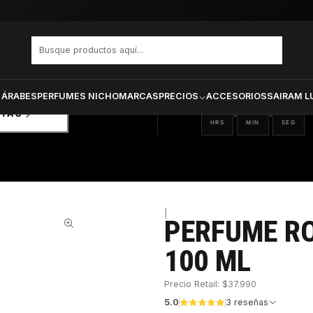
OR DAMA EDT 100 ML
PRODUCTOS SELECCIONA
CTOS
ONADOS
 ÁRABES
PERFUMES NICHO
MARCAS
PRECIOS
ACCESORIOS
SAIRAM L
16
14
04
:
:
RTAS
HRS
MIN
SEG
|
PERFUME R
45%
100 ML
Precio Retail: $37.990
5.0
3 reseñas