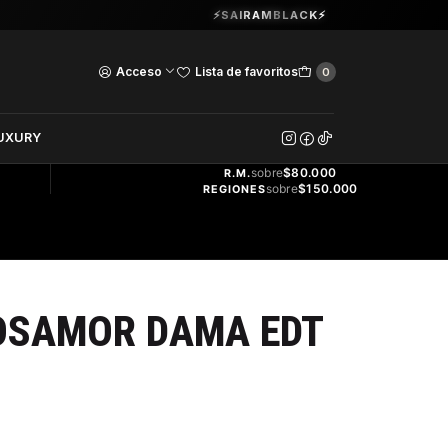
Guardia Vieja 202. Oficina 102.
⚡SAIRAMBLACK⚡
Ver Horarios
Acceso
Lista de favoritos
0
DOS
UXURY
ENVÍO
GRATIS
sobre
$80.000
R.M.
sobre
$150.000
REGIONES
OSAMOR DAMA EDT