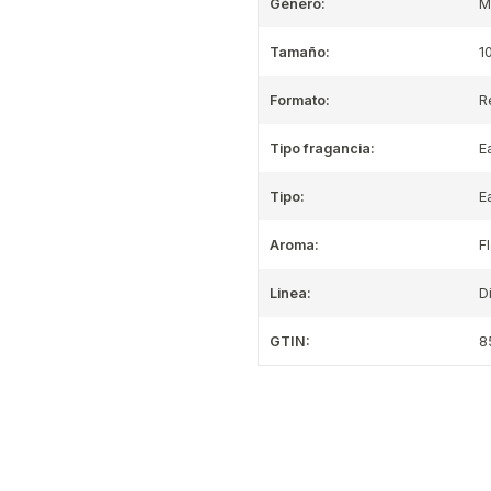
Género:
M
Tamaño:
1
Formato:
R
Tipo fragancia:
E
Tipo:
E
Aroma:
F
Linea:
D
GTIN:
8