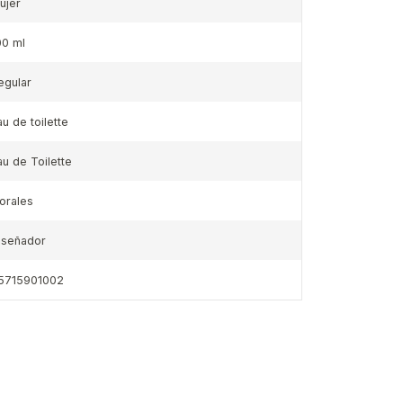
ujer
00 ml
egular
au de toilette
au de Toilette
lorales
iseñador
5715901002