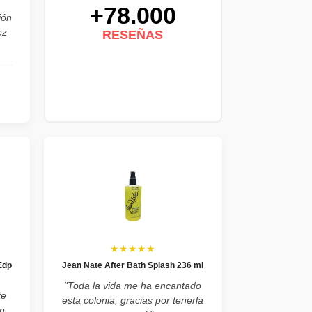
+78.000
ión
ez
RESEÑAS
★★★★★
Edp
Jean Nate After Bath Splash 236 ml
"Toda la vida me ha encantado
te
esta colonia, gracias por tenerla
n