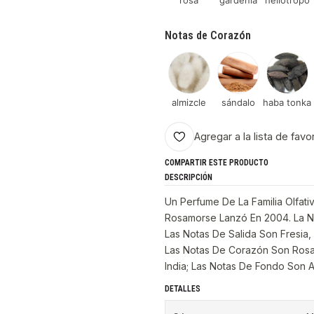
rosa
gardenia
heliotropo
Notas de Corazón
almizcle
sándalo
haba tonka
Agregar a la lista de favo
COMPARTIR ESTE PRODUCTO
DESCRIPCIÓN
Un Perfume De La Familia Olfati
Rosamorse Lanzó En 2004. La Nar
Las Notas De Salida Son Fresia, 
Las Notas De Corazón Son Rosa,
India; Las Notas De Fondo Son 
DETALLES