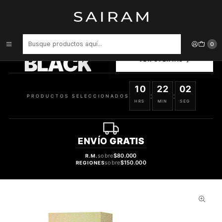
Inicio
Perfume
Perfumes de Mujer
PERFUME SHAKIRA DREAM DAMA EDT 80 ML
PRODUCTOS
0
SELECCIONADOS
BLACK
VER OFERTAS
10
22
01
:
:
PRODUCTOS SELECCIONADOS
HRS
MIN
SEG
ENVÍO
GRATIS
sobre
$80.000
R.M.
sobre
$150.000
REGIONES
34%