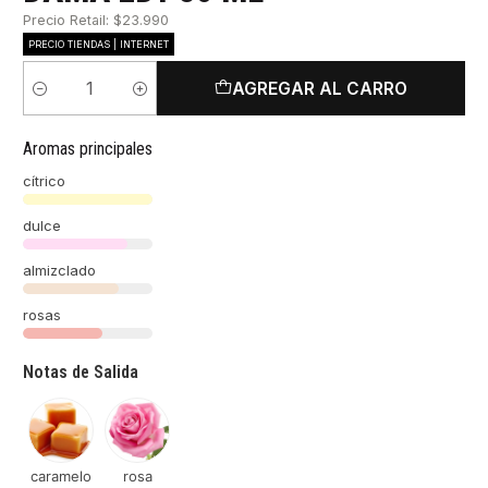
Precio Retail: $23.990
PRECIO TIENDAS | INTERNET
AGREGAR AL CARRO
Cantidad
Aromas principales
cítrico
dulce
almizclado
rosas
Notas de Salida
caramelo
rosa