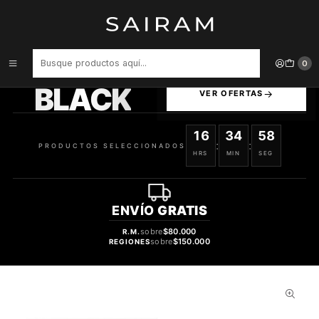
Inicio
Perfume
Perfumes de Hombre
PERFUME STRONGER WITH YOU PARFUM ARMANI VARON PARFUM
100 ML
PRODUCTOS
0
SELECCIONADOS
BLACK
VER OFERTAS
16
34
57
:
:
PRODUCTOS SELECCIONADOS
HRS
MIN
SEG
ENVÍO
GRATIS
sobre
$80.000
R.M.
sobre
$150.000
REGIONES
28%