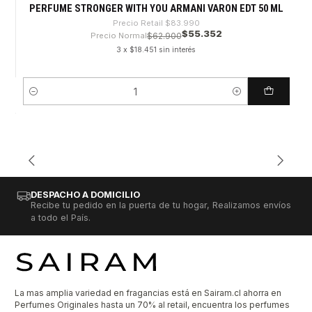
PERFUME STRONGER WITH YOU ARMANI VARON EDT 50 ML
Precio Retail
$83.990
$55.352
Precio Normal
$62.900
3 x $18.451 sin interés
Cantidad
DESPACHO A DOMICILIO
Recibe tu pedido en la puerta de tu hogar, Realizamos envíos
a todo el País.
La mas amplia variedad en fragancias está en Sairam.cl ahorra en
Perfumes Originales hasta un 70% al retail, encuentra los perfumes