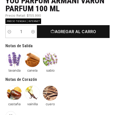
YOU PARFUM ARMANI VARON
PARFUM 100 ML
Precio Retail: $155.990
PRECIO TIENDAS | INTERNET
AGREGAR AL CARRO
Cantidad
Notas de Salida
lavanda
canela
sabio
Notas de Corazón
castaña
vainilla
cuero