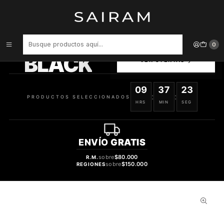
Inicio
Perfume
Perfumes de Hombre
PERFUME THE ONE INTENSE GREY VARON EDT 100 ML
PRODUCTOS
0
SELECCIONADOS
BLACK
VER OFERTAS
09
37
22
:
:
PRODUCTOS SELECCIONADOS
HRS
MIN
SEG
ENVÍO
GRATIS
sobre
$80.000
R.M.
sobre
$150.000
REGIONES
52%