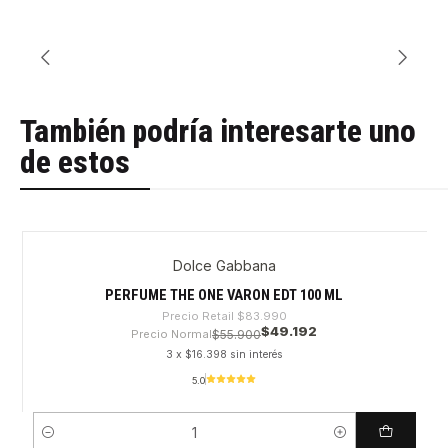
También podría interesarte uno
de estos
Dolce Gabbana
-41%
PERFUME THE ONE VARON EDT 100 ML
Precio Retail
$83.990
$49.192
Precio Normal
$55.900
3 x $16.398 sin interés
5.0
Cantidad